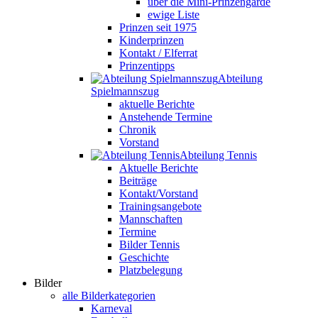
über die Mini-Prinzengarde
ewige Liste
Prinzen seit 1975
Kinderprinzen
Kontakt / Elferrat
Prinzentipps
Abteilung
Spielmannszug
aktuelle Berichte
Anstehende Termine
Chronik
Vorstand
Abteilung Tennis
Aktuelle Berichte
Beiträge
Kontakt/Vorstand
Trainingsangebote
Mannschaften
Termine
Bilder Tennis
Geschichte
Platzbelegung
Bilder
alle Bilderkategorien
Karneval