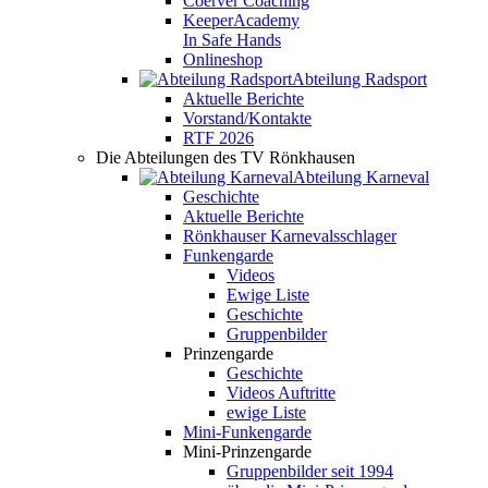
Coerver Coaching
KeeperAcademy
In Safe Hands
Onlineshop
Abteilung Radsport
Aktuelle Berichte
Vorstand/Kontakte
RTF 2026
Die Abteilungen des TV Rönkhausen
Abteilung Karneval
Geschichte
Aktuelle Berichte
Rönkhauser Karnevalsschlager
Funkengarde
Videos
Ewige Liste
Geschichte
Gruppenbilder
Prinzengarde
Geschichte
Videos Auftritte
ewige Liste
Mini-Funkengarde
Mini-Prinzengarde
Gruppenbilder seit 1994