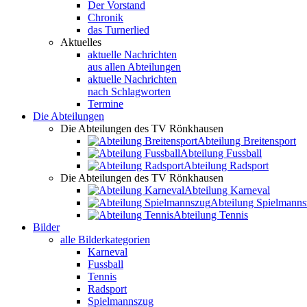
Der Vorstand
Chronik
das Turnerlied
Aktuelles
aktuelle Nachrichten
aus allen Abteilungen
aktuelle Nachrichten
nach Schlagworten
Termine
Die Abteilungen
Die Abteilungen des TV Rönkhausen
Abteilung Breitensport
Abteilung Fussball
Abteilung Radsport
Die Abteilungen des TV Rönkhausen
Abteilung Karneval
Abteilung Spielmann
Abteilung Tennis
Bilder
alle Bilderkategorien
Karneval
Fussball
Tennis
Radsport
Spielmannszug