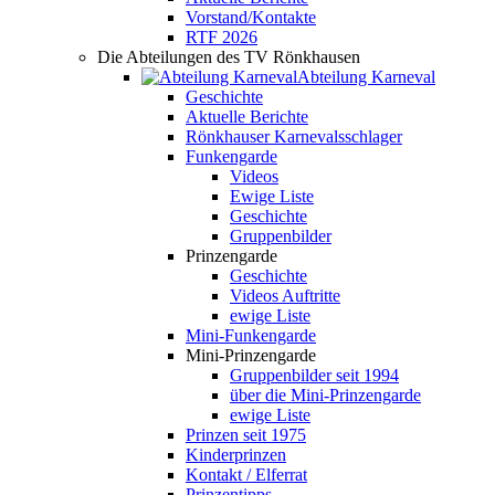
Vorstand/Kontakte
RTF 2026
Die Abteilungen des TV Rönkhausen
Abteilung Karneval
Geschichte
Aktuelle Berichte
Rönkhauser Karnevalsschlager
Funkengarde
Videos
Ewige Liste
Geschichte
Gruppenbilder
Prinzengarde
Geschichte
Videos Auftritte
ewige Liste
Mini-Funkengarde
Mini-Prinzengarde
Gruppenbilder seit 1994
über die Mini-Prinzengarde
ewige Liste
Prinzen seit 1975
Kinderprinzen
Kontakt / Elferrat
Prinzentipps