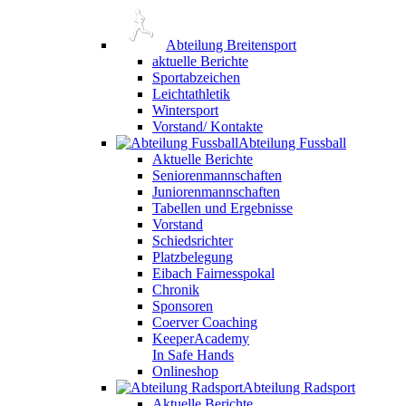
Abteilung Breitensport
aktuelle Berichte
Sportabzeichen
Leichtathletik
Wintersport
Vorstand/ Kontakte
Abteilung Fussball
Aktuelle Berichte
Seniorenmannschaften
Juniorenmannschaften
Tabellen und Ergebnisse
Vorstand
Schiedsrichter
Platzbelegung
Eibach Fairnesspokal
Chronik
Sponsoren
Coerver Coaching
KeeperAcademy
In Safe Hands
Onlineshop
Abteilung Radsport
Aktuelle Berichte