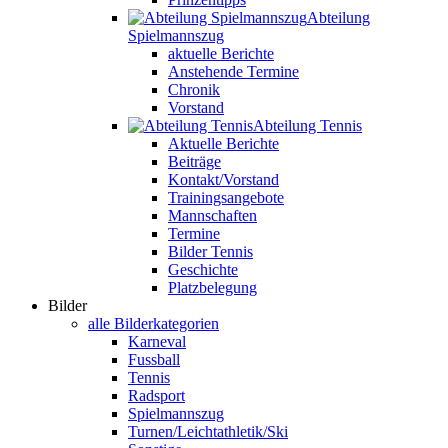
Abteilung
Spielmannszug
aktuelle Berichte
Anstehende Termine
Chronik
Vorstand
Abteilung Tennis
Aktuelle Berichte
Beiträge
Kontakt/Vorstand
Trainingsangebote
Mannschaften
Termine
Bilder Tennis
Geschichte
Platzbelegung
Bilder
alle Bilderkategorien
Karneval
Fussball
Tennis
Radsport
Spielmannszug
Turnen/Leichtathletik/Ski