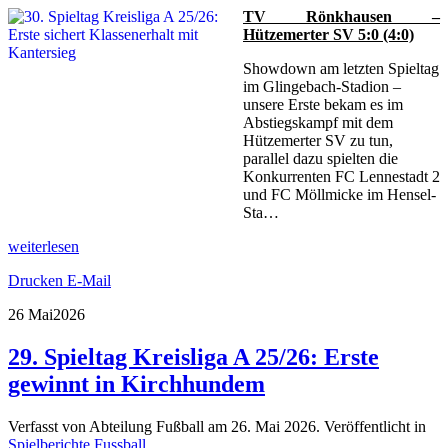
TV Rönkhausen –
Hützemerter SV 5:0 (4:0)
Showdown am letzten Spieltag
im Glingebach-Stadion –
unsere Erste bekam es im
Abstiegskampf mit dem
Hützemerter SV zu tun,
parallel dazu spielten die
Konkurrenten FC Lennestadt 2
und FC Möllmicke im Hensel-
Sta…
weiterlesen
Drucken
E-Mail
26 Mai
2026
29. Spieltag Kreisliga A 25/26: Erste
gewinnt in Kirchhundem
Verfasst von Abteilung Fußball am
26. Mai 2026
. Veröffentlicht in
Spielberichte Fussball