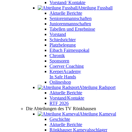
Vorstand/ Kontakte
Abteilung Fussball
Aktuelle Berichte
Seniorenmannschaften
Juniorenmannschaften
Tabellen und Ergebnisse
Vorstand
Schiedsrichter
Platzbelegung
Eibach Fairnesspokal
Chronik
Sponsoren
Coerver Coaching
KeeperAcademy
In Safe Hands
Onlineshop
Abteilung Radsport
Aktuelle Berichte
Vorstand/Kontakte
RTF 2026
Die Abteilungen des TV Rönkhausen
Abteilung Karneval
Geschichte
Aktuelle Berichte
Rönkhauser Karnevalsschlager