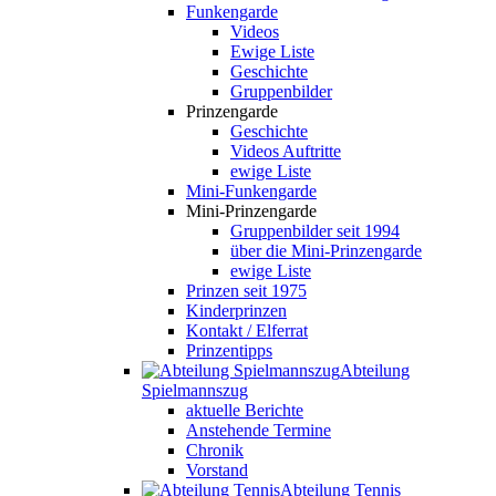
Funkengarde
Videos
Ewige Liste
Geschichte
Gruppenbilder
Prinzengarde
Geschichte
Videos Auftritte
ewige Liste
Mini-Funkengarde
Mini-Prinzengarde
Gruppenbilder seit 1994
über die Mini-Prinzengarde
ewige Liste
Prinzen seit 1975
Kinderprinzen
Kontakt / Elferrat
Prinzentipps
Abteilung
Spielmannszug
aktuelle Berichte
Anstehende Termine
Chronik
Vorstand
Abteilung Tennis