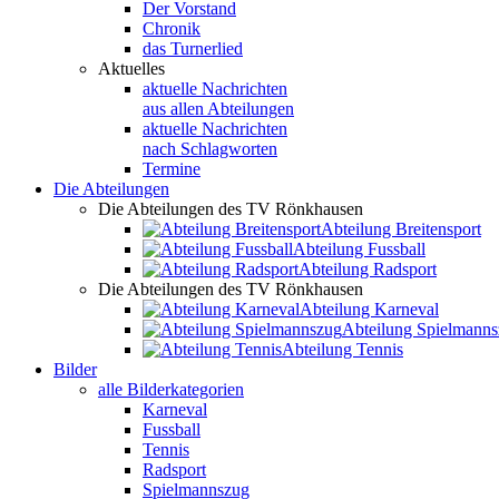
Der Vorstand
Chronik
das Turnerlied
Aktuelles
aktuelle Nachrichten
aus allen Abteilungen
aktuelle Nachrichten
nach Schlagworten
Termine
Die Abteilungen
Die Abteilungen des TV Rönkhausen
Abteilung Breitensport
Abteilung Fussball
Abteilung Radsport
Die Abteilungen des TV Rönkhausen
Abteilung Karneval
Abteilung Spielmann
Abteilung Tennis
Bilder
alle Bilderkategorien
Karneval
Fussball
Tennis
Radsport
Spielmannszug