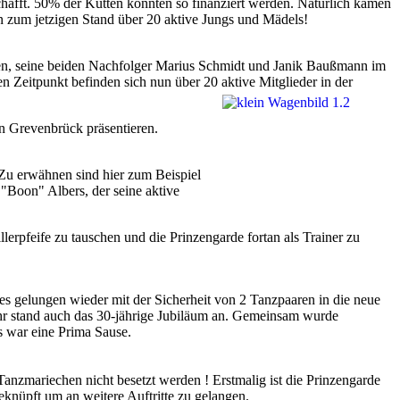
chafft. 50% der Kutten konnten so finanziert werden. Natürlich kamen
n zum jetzigen Stand über 20 aktive Jungs und Mädels!
sen, seine beiden Nachfolger Marius Schmidt und Janik Baußmann im
 Zeitpunkt befinden sich nun über 20 aktive Mitglieder in der
 Grevenbrück präsentieren.
 Zu erwähnen sind hier zum Beispiel
"Boon" Albers, der seine aktive
lerpfeife zu tauschen und die Prinzengarde fortan als Trainer zu
es gelungen wieder mit der Sicherheit von 2 Tanzpaaren in die neue
hr stand auch das 30-jährige Jubiläum an. Gemeinsam wurde
s war eine Prima Sause.
Tanzmariechen nicht besetzt werden ! Erstmalig ist die Prinzengarde
üpft um an weitere Auftritte zu gelangen.