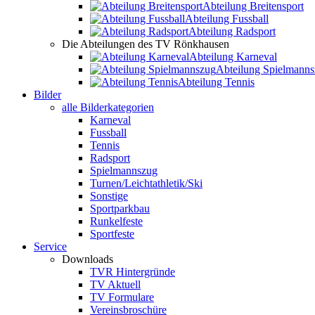
Abteilung Breitensport
Abteilung Fussball
Abteilung Radsport
Die Abteilungen des TV Rönkhausen
Abteilung Karneval
Abteilung Spielmann
Abteilung Tennis
Bilder
alle Bilderkategorien
Karneval
Fussball
Tennis
Radsport
Spielmannszug
Turnen/Leichtathletik/Ski
Sonstige
Sportparkbau
Runkelfeste
Sportfeste
Service
Downloads
TVR Hintergründe
TV Aktuell
TV Formulare
Vereinsbroschüre