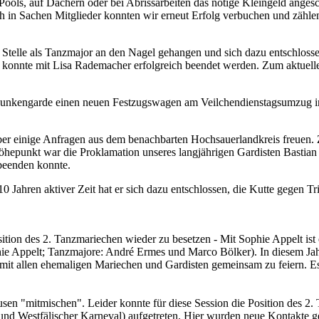
 Pools, auf Dächern oder bei Abrissarbeiten das nötige Kleingeld anges
h in Sachen Mitglieder konnten wir erneut Erfolg verbuchen und zähle
 Stelle als Tanzmajor an den Nagel gehangen und sich dazu entschlos
konnte mit Lisa Rademacher erfolgreich beendet werden. Zum aktuellen
unkengarde einen neuen Festzugswagen am Veilchendienstagsumzug in
über einige Anfragen aus dem benachbarten Hochsauerlandkreis freuen.
hepunkt war die Proklamation unseres langjährigen Gardisten Bastian 
beenden konnte.
Jahren aktiver Zeit hat er sich dazu entschlossen, die Kutte gegen Tril
tion des 2. Tanzmariechen wieder zu besetzen - Mit Sophie Appelt ist 
hie Appelt; Tanzmajore: André Ermes und Marco Bölker). In diesem Ja
 mit allen ehemaligen Mariechen und Gardisten gemeinsam zu feiern. E
en "mitmischen". Leider konnte für diese Session die Position des 2. 
stfälischer Karneval) aufgetreten. Hier wurden neue Kontakte gekn