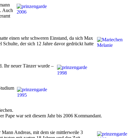
emann
n. Auch
neramt
atte einen sehr schweren Einstand, da sich Max
Schulte, der sich 12 Jahre davor gedrückt hatte
d. Ihr neuer Tänzer wurde –
Studium
iechen.
liver Pape war seit diesem Jahr bis 2006 Kommandant.
 Mann Andreas, mit dem sie mittlerweile 3
 traten mit zarten 18 Jahren und der Zeit