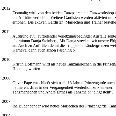
2012
Erstmalig wird von den beiden Tanzpaaren ein Tanzworkshop abso
der Auftritte verhelfen. Weitere Gardisten werden aktiviert u
erhöhen. Die aktiven Gardisten, Mariechen und Trainer bestehen
2011
Aufgrund evtl. auftretender verletzungsbedingter Ausfälle soll
übernimmt Danja Steinberg. Mit Danja strecken wir unsere Flüg
an. Auch zu Auftritten dehnt die Truppe die Ländergrenzen weit
Karneval dann auch schon Fasching :-)
2010
Kristin Hoffmann wird als neues Tanzmariechen in die Prinzen
Höhen geworfen.
2008
Oliver Pape entschließt sich nach 18 Jahren Prinzengarde auch
trainieren, da es in der Vergangenheit wiederholt zu kleinene
Tanzmariechen und André Ermes als Tanzmajor "eingestellt".
2007
Ina Büdenbender wird neues Mariechen der Prinzengarde. Tanz
2004