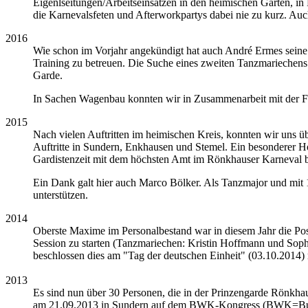
Eigenlseitungen/Arbeitseinsätzen in den heimischen Gärten, in
die Karnevalsfeten und Afterworkpartys dabei nie zu kurz. Auc
2016
Wie schon im Vorjahr angekündigt hat auch André Ermes seine
Training zu betreuen. Die Suche eines zweiten Tanzmariechens 
Garde.
In Sachen Wagenbau konnten wir in Zusammenarbeit mit der F
2015
Nach vielen Auftritten im heimischen Kreis, konnten wir uns 
Auftritte in Sundern, Enkhausen und Stemel. Ein besonderer Hö
Gardistenzeit mit dem höchsten Amt im Rönkhauser Karneval 
Ein Dank galt hier auch Marco Bölker. Als Tanzmajor und mit 10 
unterstützen.
2014
Oberste Maxime im Personalbestand war in diesem Jahr die Posi
Session zu starten (Tanzmariechen: Kristin Hoffmann und Sop
beschlossen dies am "Tag der deutschen Einheit" (03.10.2014)
2013
Es sind nun über 30 Personen, die in der Prinzengarde Rönkhaus
am 21.09.2013 in Sundern auf dem BWK-Kongress (BWK=Bund We