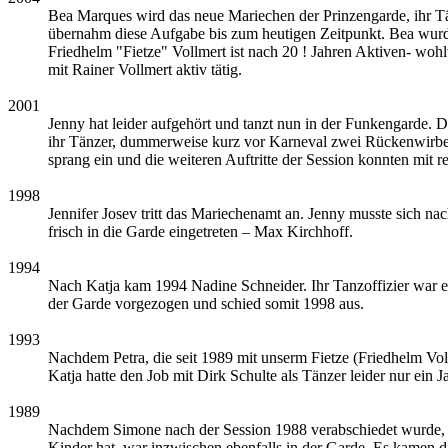
Bea Marques wird das neue Mariechen der Prinzengarde, ihr Tä
übernahm diese Aufgabe bis zum heutigen Zeitpunkt. Bea wur
Friedhelm "Fietze" Vollmert ist nach 20 ! Jahren Aktiven- woh
mit Rainer Vollmert aktiv tätig.
2001
Jenny hat leider aufgehört und tanzt nun in der Funkengarde.
ihr Tänzer, dummerweise kurz vor Karneval zwei Rückenwirbel 
sprang ein und die weiteren Auftritte der Session konnten mit 
1998
Jennifer Josev tritt das Mariechenamt an. Jenny musste sich n
frisch in die Garde eingetreten – Max Kirchhoff.
1994
Nach Katja kam 1994 Nadine Schneider. Ihr Tanzoffizier war 
der Garde vorgezogen und schied somit 1998 aus.
1993
Nachdem Petra, die seit 1989 mit unserm Fietze (Friedhelm Vol
Katja hatte den Job mit Dirk Schulte als Tänzer leider nur ein
1989
Nachdem Simone nach der Session 1988 verabschiedet wurde, wa
Kinder hat, war inzwischen ebenfalls in der Garde. Es kamen d