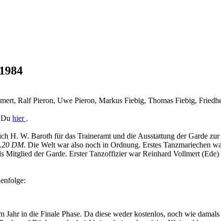
 1984
mert, Ralf Pieron, Uwe Pieron, Markus Fiebig, Thomas Fiebig, Friedh
t Du
hier
.
sich H. W. Baroth für das Traineramt und die Ausstattung der Garde z
 1.20 DM
. Die Welt war also noch in Ordnung. Erstes Tanzmariechen w
lls Mitglied der Garde. Erster Tanzoffizier war Reinhard Vollmert (Ed
enfolge:
em Jahr in die Finale Phase. Da diese weder kostenlos, noch wie damal