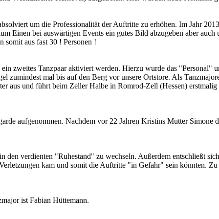
lviert um die Professionalität der Auftritte zu erhöhen. Im Jahr 2013 s
m zum Einen bei auswärtigen Events ein gutes Bild abzugeben aber auch
 somit aus fast 30 ! Personen !
te ein zweites Tanzpaar aktiviert werden. Hierzu wurde das "Personal" 
el zumindest mal bis auf den Berg vor unsere Ortstore. Als Tanzmajor
er aus und führt beim Zeller Halbe in Romrod-Zell (Hessen) erstmalig 
garde aufgenommen. Nachdem vor 22 Jahren Kristins Mutter Simone dies
 in den verdienten "Ruhestand" zu wechseln. Außerdem entschließt sich
rn Verletzungen kam und somit die Auftritte "in Gefahr" sein könnten.
major ist Fabian Hüttemann.