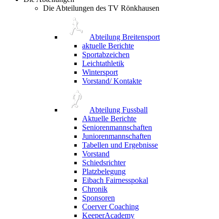
Die Abteilungen des TV Rönkhausen
Abteilung Breitensport
aktuelle Berichte
Sportabzeichen
Leichtathletik
Wintersport
Vorstand/ Kontakte
Abteilung Fussball
Aktuelle Berichte
Seniorenmannschaften
Juniorenmannschaften
Tabellen und Ergebnisse
Vorstand
Schiedsrichter
Platzbelegung
Eibach Fairnesspokal
Chronik
Sponsoren
Coerver Coaching
KeeperAcademy