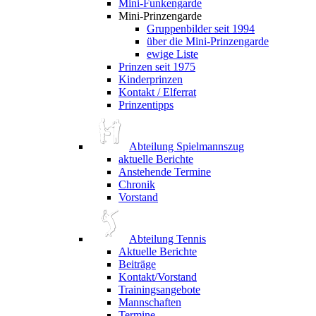
Mini-Funkengarde
Mini-Prinzengarde
Gruppenbilder seit 1994
über die Mini-Prinzengarde
ewige Liste
Prinzen seit 1975
Kinderprinzen
Kontakt / Elferrat
Prinzentipps
Abteilung Spielmannszug
aktuelle Berichte
Anstehende Termine
Chronik
Vorstand
Abteilung Tennis
Aktuelle Berichte
Beiträge
Kontakt/Vorstand
Trainingsangebote
Mannschaften
Termine