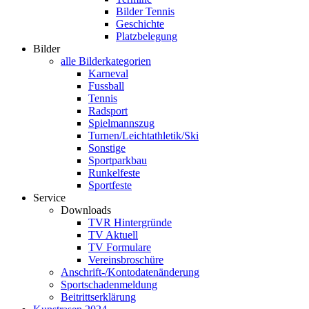
Bilder Tennis
Geschichte
Platzbelegung
Bilder
alle Bilderkategorien
Karneval
Fussball
Tennis
Radsport
Spielmannszug
Turnen/Leichtathletik/Ski
Sonstige
Sportparkbau
Runkelfeste
Sportfeste
Service
Downloads
TVR Hintergründe
TV Aktuell
TV Formulare
Vereinsbroschüre
Anschrift-/Kontodatenänderung
Sportschadenmeldung
Beitrittserklärung