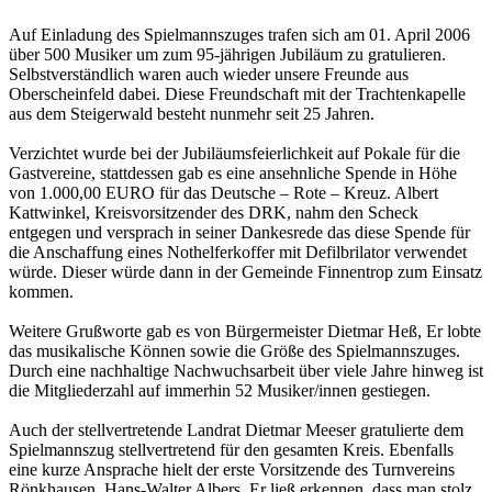
Auf Einladung des Spielmannszuges trafen sich am 01. April 2006
über 500 Musiker um zum 95-jährigen Jubiläum zu gratulieren.
Selbstverständlich waren auch wieder unsere Freunde aus
Oberscheinfeld dabei. Diese Freundschaft mit der Trachtenkapelle
aus dem Steigerwald besteht nunmehr seit 25 Jahren.
Verzichtet wurde bei der Jubiläumsfeierlichkeit auf Pokale für die
Gastvereine, stattdessen gab es eine ansehnliche Spende in Höhe
von 1.000,00 EURO für das Deutsche – Rote – Kreuz. Albert
Kattwinkel, Kreisvorsitzender des DRK, nahm den Scheck
entgegen und versprach in seiner Dankesrede das diese Spende für
die Anschaffung eines Nothelferkoffer mit Defilbrilator verwendet
würde. Dieser würde dann in der Gemeinde Finnentrop zum Einsatz
kommen.
Weitere Grußworte gab es von Bürgermeister Dietmar Heß, Er lobte
das musikalische Können sowie die Größe des Spielmannszuges.
Durch eine nachhaltige Nachwuchsarbeit über viele Jahre hinweg ist
die Mitgliederzahl auf immerhin 52 Musiker/innen gestiegen.
Auch der stellvertretende Landrat Dietmar Meeser gratulierte dem
Spielmannszug stellvertretend für den gesamten Kreis. Ebenfalls
eine kurze Ansprache hielt der erste Vorsitzende des Turnvereins
Rönkhausen, Hans-Walter Albers. Er ließ erkennen, dass man stolz