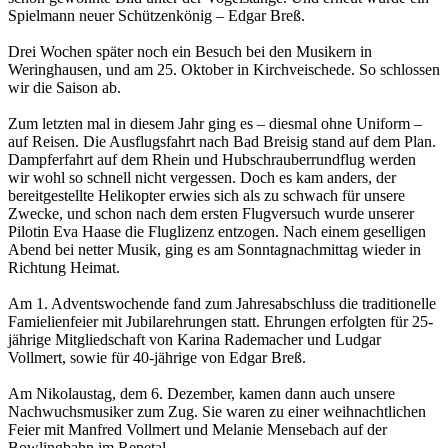
Spielmann neuer Schützenkönig – Edgar Breß.
Drei Wochen später noch ein Besuch bei den Musikern in
Weringhausen, und am 25. Oktober in Kirchveischede. So schlossen
wir die Saison ab.
Zum letzten mal in diesem Jahr ging es – diesmal ohne Uniform –
auf Reisen. Die Ausflugsfahrt nach Bad Breisig stand auf dem Plan.
Dampferfahrt auf dem Rhein und Hubschrauberrundflug werden
wir wohl so schnell nicht vergessen. Doch es kam anders, der
bereitgestellte Helikopter erwies sich als zu schwach für unsere
Zwecke, und schon nach dem ersten Flugversuch wurde unserer
Pilotin Eva Haase die Fluglizenz entzogen. Nach einem geselligen
Abend bei netter Musik, ging es am Sonntagnachmittag wieder in
Richtung Heimat.
Am 1. Adventswochende fand zum Jahresabschluss die traditionelle
Famielienfeier mit Jubilarehrungen statt. Ehrungen erfolgten für 25-
jährige Mitgliedschaft von Karina Rademacher und Ludgar
Vollmert, sowie für 40-jährige von Edgar Breß.
Am Nikolaustag, dem 6. Dezember, kamen dann auch unsere
Nachwuchsmusiker zum Zug. Sie waren zu einer weihnachtlichen
Feier mit Manfred Vollmert und Melanie Mensebach auf der
Bowlingbahn im Repetal.