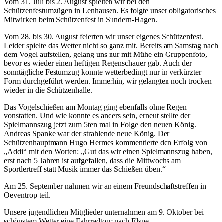
Vom 31. Juli bis 2. August spielten wir bei den
Schützenfestumzügen in Lenhausen. Es folgte unser obligatorisches
Mitwirken beim Schützenfest in Sundern-Hagen.
Vom 28. bis 30. August feierten wir unser eigenes Schützenfest.
Leider spielte das Wetter nicht so ganz mit. Bereits am Samstag nach
dem Vogel aufstellen, gelang uns nur mit Mühe ein Gruppenfoto,
bevor es wieder einen heftigen Regenschauer gab. Auch der
sonntägliche Festumzug konnte wetterbedingt nur in verkürzter
Form durchgeführt werden. Immerhin, wir gelangten noch trocken
wieder in die Schützenhalle.
Das Vogelschießen am Montag ging ebenfalls ohne Regen
vonstatten. Und wie konnte es anders sein, erneut stellte der
Spielmannszug jetzt zum 5ten mal in Folge den neuen König.
Andreas Spanke war der strahlende neue König. Der
Schützenhauptmann Hugo Hermes kommentierte den Erfolg von
„Addi“ mit den Worten: „Gut das wir einen Spielmannszug haben,
erst nach 5 Jahren ist aufgefallen, dass die Mittwochs am
Sportlertreff statt Musik immer das Schießen üben.“
Am 25. September nahmen wir an einem Freundschaftstreffen in
Oeventrop teil.
Unsere jugendlichen Mitglieder unternahmen am 9. Oktober bei
schönstem Wetter eine Fahrradtour nach Elspe.