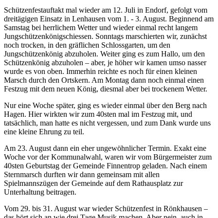
Schützenfestauftakt mal wieder am 12. Juli in Endorf, gefolgt vom
dreitägigen Einsatz in Lenhausen vom 1. - 3. August. Beginnend am
Samstag bei herrlichem Wetter und wieder einmal recht langem
Jungschützenkönigschiessen. Sonntags marschierten wir, zunächst
noch trocken, in den gräflichen Schlossgarten, um den
Jungschützenkönig abzuholen. Weiter ging es zum Hallo, um den
Schützenkönig abzuholen – aber, je höher wir kamen umso nasser
wurde es von oben. Immerhin reichte es noch für einen kleinen
Marsch durch den Ortskern. Am Montag dann noch einmal einen
Festzug mit dem neuen König, diesmal aber bei trockenem Wetter.
Nur eine Woche später, ging es wieder einmal über den Berg nach
Hagen. Hier wirkten wir zum 40sten mal im Festzug mit, und
tatsächlich, man hatte es nicht vergessen, und zum Dank wurde uns
eine kleine Ehrung zu teil.
Am 23. August dann ein eher ungewöhnlicher Termin. Exakt eine
Woche vor der Kommunalwahl, waren wir vom Bürgermeister zum
40sten Geburtstag der Gemeinde Finnentrop geladen. Nach einem
Sternmarsch durften wir dann gemeinsam mit allen
Spielmannszügen der Gemeinde auf dem Rathausplatz zur
Unterhaltung beitragen.
Vom 29. bis 31. August war wieder Schützenfest in Rönkhausen –
das hört sich an wie drei Tage Musik machen. Aber nein, auch in