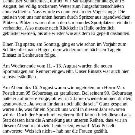
Lenhauser Schützenfest, durften wir Samstagsnachmittags, am 5.
August, bei völlig trockenem Wetter zum Jungschützenschießen
abmarschieren. Nass wurde es dann erst an der Vogelstange. Die
meisten von uns nur unten herum durch Spritzer aus irgendwelchen
Pfützen. Pfützen waren durch den Umbau des Sportplatzes reichlich
vorhanden. Also musste nach Rückkehr in Halle ordentlich
gebürstet werden, bis alle wieder wie aus dem Ei gepellt dastanden.
Einen Tag später, am Sonntag, ging es wie schon im Vorjahr zum
Schützenfest nach Hagen, dem wiederum am nächsten Tag ein
Einsatz in Lenhausen folgte.
Am Wochenende vom 11. - 13. August wurden die neuen
Sportanlagen am Rennert eingeweiht. Unser Einsatz war auch hier
selbstverständlich.
Am Abend des 16. August waren wir angetreten, um Herrn Max
Postelt zum 95 Geburtstag zu gratulieren. Bei seinem 90. Geburtstag
hatte er auf unsere Frage, ob wir in 5 Jahren wiederkommen dürften,
geantwortet: „Ja, wenn ihr dann noch alle da seit.“ Ganz gespannt
waren alle, was für ein Spruch uns wohl in diesem Jahr erwarten
würde. Doch der Spruch mit weiteren fünf Jahren blieb diesmal aus.
Statt dessen kam die Anmerkung aus unseren Reihen, dass wir an
diesem Abend recht viele Leute seien, worauf Max Postelt
antwortete: Weis ich nicht – hab nur die Frauen gezählt.