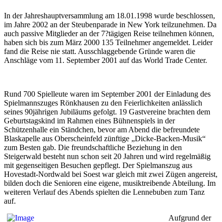
In der Jahreshauptversammlung am 18.01.1998 wurde beschlossen,
im Jahre 2002 an der Steubenparade in New York teilzunehmen. Da
auch passive Mitglieder an der 7?tägigen Reise teilnehmen können,
haben sich bis zum März 2000 135 Teilnehmer angemeldet. Leider
fand die Reise nie statt. Ausschlaggebende Gründe waren die
Anschläge vom 11. September 2001 auf das World Trade Center.
Rund 700 Spielleute waren im September 2001 der Einladung des
Spielmannszuges Rönkhausen zu den Feierlichkeiten anlässlich
seines 90jährigen Jubiläums gefolgt. 19 Gastvereine brachten dem
Geburtstagskind im Rahmen eines Bühnenspiels in der
Schützenhalle ein Ständchen, bevor am Abend die befreundete
Blaskapelle aus Oberscheinfeld zünftige „Dicke-Backen-Musik“
zum Besten gab. Die freundschaftliche Beziehung in den
Steigerwald besteht nun schon seit 20 Jahren und wird regelmäßig
mit gegenseitigen Besuchen gepflegt. Der Spielmanszug aus
Hovestadt-Nordwald bei Soest war gleich mit zwei Zügen angereist,
bilden doch die Senioren eine eigene, musiktreibende Abteilung. Im
weiteren Verlauf des Abends spielten die Lennebuben zum Tanz
auf.
Aufgrund der