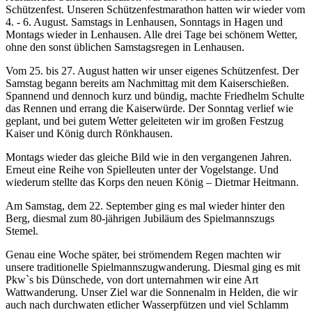
Schützenfest. Unseren Schützenfestmarathon hatten wir wieder vom
4. - 6. August. Samstags in Lenhausen, Sonntags in Hagen und
Montags wieder in Lenhausen. Alle drei Tage bei schönem Wetter,
ohne den sonst üblichen Samstagsregen in Lenhausen.
Vom 25. bis 27. August hatten wir unser eigenes Schützenfest. Der
Samstag begann bereits am Nachmittag mit dem Kaiserschießen.
Spannend und dennoch kurz und bündig, machte Friedhelm Schulte
das Rennen und errang die Kaiserwürde. Der Sonntag verlief wie
geplant, und bei gutem Wetter geleiteten wir im großen Festzug
Kaiser und König durch Rönkhausen.
Montags wieder das gleiche Bild wie in den vergangenen Jahren.
Erneut eine Reihe von Spielleuten unter der Vogelstange. Und
wiederum stellte das Korps den neuen König – Dietmar Heitmann.
Am Samstag, dem 22. September ging es mal wieder hinter den
Berg, diesmal zum 80-jährigen Jubiläum des Spielmannszugs
Stemel.
Genau eine Woche später, bei strömendem Regen machten wir
unsere traditionelle Spielmannszugwanderung. Diesmal ging es mit
Pkw`s bis Dünschede, von dort unternahmen wir eine Art
Wattwanderung. Unser Ziel war die Sonnenalm in Helden, die wir
auch nach durchwaten etlicher Wasserpfützen und viel Schlamm