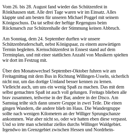
Vom 26. bis 28. August fand wieder das Schützenfest in
Rönkhausen statt. Alle drei Tage waren wir im Einsatz. Alles
klappte und am besten für unseren Michael Poggel mit seinem
Königsschuss. Da tat selbst der heftige Regenguss beim
Rückmarsch zur Schützenhalle der Stimmung keinen Abbruch.
Am Sonntag, dem 24. September durften wir unsere
Schützenbruderschaft, nebst Königspaar, zu einem auswärtigen
Termin begleiten. Kreisschützenfest in Ennest stand auf dem
Terminplan, und mit einer stattlichen Anzahl von Musikern spielten
wir dort im Festzug mit.
Über den Monatswechsel September-Oktober fuhren wir am
Freitagmittag mit dem Bus in Richtung Willingen-Usseln, sicherlich
nicht nur, um das dortige Umland besser kennen zu lernen.
Vielleicht auch, um uns ein wenig Spaß zu machen. Das mit dem
selbst gemachten Spaß ist auch voll gelungen. Freitags blieben alle
brav zusammen, teilweise in der Bar, andere in der Disco. Am
Samstag teilte sich dann unsere Gruppe in zwei Teile. Die einen
gingen Wandern, die andere blieb im Haus. Die Wandergruppe
sollte nach wenigen Kilometern an der Williger Sprungschanze
ankommen. War aber nicht so, oder wir hatten eben diese verpasst.
Und so irrte man scheinbar ziellos durchs Willinger Waldgebiet.
Irgendwo im Grenzgebiet zwischen Hessen und Nordrhein-