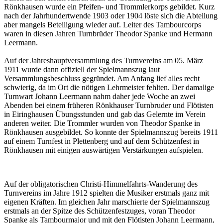
Rönkhausen wurde ein Pfeifen- und Trommlerkorps gebildet. Kurz
nach der Jahrhundertwende 1903 oder 1904 löste sich die Abteilung
aber mangels Beteiligung wieder auf. Leiter des Tambourcorps
waren in diesen Jahren Turnbrüder Theodor Spanke und Hermann
Leermann.
Auf der Jahreshauptversammlung des Turnvereins am 05. März
1911 wurde dann offiziell der Spielmannszug laut
Versammlungsbeschluss gegründet. Am Anfang lief alles recht
schwierig, da im Ort die nötigen Lehrmeister fehlten. Der damalige
Turnwart Johann Leermann nahm daher jede Woche an zwei
Abenden bei einem früheren Rönkhauser Turnbruder und Flötisten
in Eiringhausen Übungsstunden und gab das Gelernte im Verein
anderen weiter. Die Trommler wurden von Theodor Spanke in
Rönkhausen ausgebildet. So konnte der Spielmannszug bereits 1911
auf einem Turnfest in Plettenberg und auf dem Schützenfest in
Rönkhausen mit einigen auswärtigen Verstärkungen aufspielen.
Auf der obligatorischen Christi-Himmelfahrts-Wanderung des
Turnvereins im Jahre 1912 spielten die Musiker erstmals ganz mit
eigenen Kräften. Im gleichen Jahr marschierte der Spielmannszug
erstmals an der Spitze des Schützenfestzuges, voran Theodor
Spanke als Tambourmajor und mit den Flötisten Johann Leermann,