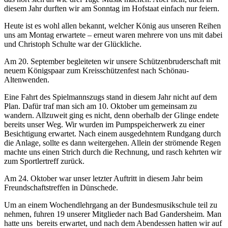
diesem Jahr durften wir am Sonntag im Hofstaat einfach nur feiern.
Heute ist es wohl allen bekannt, welcher König aus unseren Reihen
uns am Montag erwartete – erneut waren mehrere von uns mit dabei
und Christoph Schulte war der Glückliche.
Am 20. September begleiteten wir unsere Schützenbruderschaft mit
neuem Königspaar zum Kreisschützenfest nach Schönau-
Altenwenden.
Eine Fahrt des Spielmannszugs stand in diesem Jahr nicht auf dem
Plan. Dafür traf man sich am 10. Oktober um gemeinsam zu
wandern. Allzuweit ging es nicht, denn oberhalb der Glinge endete
bereits unser Weg. Wir wurden im Pumpspeicherwerk zu einer
Besichtigung erwartet. Nach einem ausgedehntem Rundgang durch
die Anlage, sollte es dann weitergehen. Allein der strömende Regen
machte uns einen Strich durch die Rechnung, und rasch kehrten wir
zum Sportlertreff zurück.
Am 24. Oktober war unser letzter Auftritt in diesem Jahr beim
Freundschaftstreffen in Dünschede.
Um an einem Wochendlehrgang an der Bundesmusikschule teil zu
nehmen, fuhren 19 unserer Mitglieder nach Bad Gandersheim. Man
hatte uns bereits erwartet, und nach dem Abendessen hatten wir auf