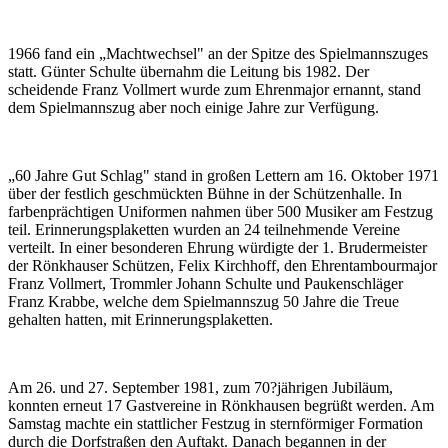
1966 fand ein „Machtwechsel" an der Spitze des Spielmannszuges
statt. Günter Schulte übernahm die Leitung bis 1982. Der
scheidende Franz Vollmert wurde zum Ehrenmajor ernannt, stand
dem Spielmannszug aber noch einige Jahre zur Verfügung.
„60 Jahre Gut Schlag" stand in großen Lettern am 16. Oktober 1971
über der festlich geschmückten Bühne in der Schützenhalle. In
farbenprächtigen Uniformen nahmen über 500 Musiker am Festzug
teil. Erinnerungsplaketten wurden an 24 teilnehmende Vereine
verteilt. In einer besonderen Ehrung würdigte der 1. Brudermeister
der Rönkhauser Schützen, Felix Kirchhoff, den Ehrentambourmajor
Franz Vollmert, Trommler Johann Schulte und Paukenschläger
Franz Krabbe, welche dem Spielmannszug 50 Jahre die Treue
gehalten hatten, mit Erinnerungsplaketten.
Am 26. und 27. September 1981, zum 70?jährigen Jubiläum,
konnten erneut 17 Gastvereine in Rönkhausen begrüßt werden. Am
Samstag machte ein stattlicher Festzug in sternförmiger Formation
durch die Dorfstraßen den Auftakt. Danach begannen in der