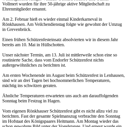
Vollmert wurden für ihre 50-jährige aktive Mitgliedschaft zu
Ehrenmitglieder ernannt.
Am 2. Februar hieß es wieder einmal Kinderkarneval in
Rönkhausen. Am Veilchendienstag folgte wie gewohnt der Umzug
in Grevenbrück.
Einen frühen Schützenfesteinsatz absolvierten wir in diesem Jahr
bereits am 10. Mai in Hüllschotten.
Unser nächster Termin, am 13. Juli ist mittlerweile schon eine so
routinierte Sache, dass vom Endorfer Schützenfest nichts
außergewöhnliches zu berichten ist.
Am ersten Wochenende im August beim Schützenfest in Lenhausen,
sind wir an drei Tagen bei hochsommerlichen Temperaturen,
mächtig ins schwitzen geraten.
Ähnliche Temperaturen erwarteten uns auch am darauffolgenden
Sonntag beim Festzug in Hagen.
Vom eigenen Rönkhauser Schützenfest gibt es nicht allzu viel zu
berichten. Fast der gesamte Spielmanszug verbrachte den Sonntag
im Hofstaat des Königspaares Heitmann. Am Montag wieder das
schon gewohnte Bild unter der Vogelstange. Und erneut wurde ein