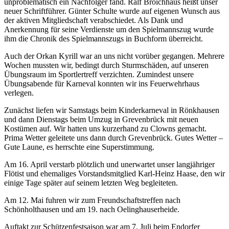
unproblematisch ein Nachfolger fand. Ralf Broichhaus heißt unser
neuer Schriftführer. Günter Schulte wurde auf eigenen Wunsch aus
der aktiven Mitgliedschaft verabschiedet. Als Dank und
Anerkennung für seine Verdienste um den Spielmannszug wurde
ihm die Chronik des Spielmannszugs in Buchform überreicht.
Auch der Orkan Kyrill war an uns nicht vorüber gegangen. Mehrere
Wochen mussten wir, bedingt durch Sturmschäden, auf unseren
Übungsraum im Sportlertreff verzichten. Zumindest unsere
Übungsabende für Karneval konnten wir ins Feuerwehrhaus
verlegen.
Zunächst liefen wir Samstags beim Kinderkarneval in Rönkhausen
und dann Dienstags beim Umzug in Grevenbrück mit neuen
Kostümen auf. Wir hatten uns kurzerhand zu Clowns gemacht.
Prima Wetter geleitete uns dann durch Grevenbrück. Gutes Wetter –
Gute Laune, es herrschte eine Superstimmung.
Am 16. April verstarb plötzlich und unerwartet unser langjähriger
Flötist und ehemaliges Vorstandsmitglied Karl-Heinz Haase, den wir
einige Tage später auf seinem letzten Weg begleiteten.
Am 12. Mai fuhren wir zum Freundschaftstreffen nach
Schönholthausen und am 19. nach Oelinghauserheide.
Auftakt zur Schützenfestsaison war am 7. Juli beim Endorfer