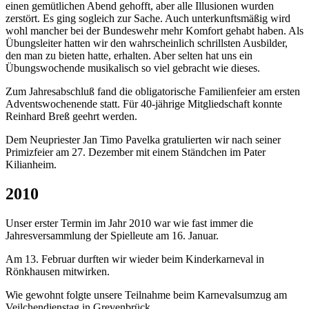
einen gemütlichen Abend gehofft, aber alle Illusionen wurden
zerstört. Es ging sogleich zur Sache. Auch unterkunftsmäßig wird
wohl mancher bei der Bundeswehr mehr Komfort gehabt haben. Als
Übungsleiter hatten wir den wahrscheinlich schrillsten Ausbilder,
den man zu bieten hatte, erhalten. Aber selten hat uns ein
Übungswochende musikalisch so viel gebracht wie dieses.
Zum Jahresabschluß fand die obligatorische Familienfeier am ersten
Adventswochenende statt. Für 40-jährige Mitgliedschaft konnte
Reinhard Breß geehrt werden.
Dem Neupriester Jan Timo Pavelka gratulierten wir nach seiner
Primizfeier am 27. Dezember mit einem Ständchen im Pater
Kilianheim.
2010
Unser erster Termin im Jahr 2010 war wie fast immer die
Jahresversammlung der Spielleute am 16. Januar.
Am 13. Februar durften wir wieder beim Kinderkarneval in
Rönkhausen mitwirken.
Wie gewohnt folgte unsere Teilnahme beim Karnevalsumzug am
Veilchendienstag in Grevenbrück.