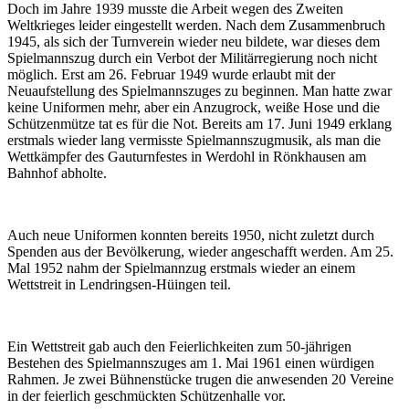
Doch im Jahre 1939 musste die Arbeit wegen des Zweiten
Weltkrieges leider eingestellt werden. Nach dem Zusammenbruch
1945, als sich der Turnverein wieder neu bildete, war dieses dem
Spielmannszug durch ein Verbot der Militärregierung noch nicht
möglich. Erst am 26. Februar 1949 wurde erlaubt mit der
Neuaufstellung des Spielmannszuges zu beginnen. Man hatte zwar
keine Uniformen mehr, aber ein Anzugrock, weiße Hose und die
Schützenmütze tat es für die Not. Bereits am 17. Juni 1949 erklang
erstmals wieder lang vermisste Spielmannszugmusik, als man die
Wettkämpfer des Gauturnfestes in Werdohl in Rönkhausen am
Bahnhof abholte.
Auch neue Uniformen konnten bereits 1950, nicht zuletzt durch
Spenden aus der Bevölkerung, wieder angeschafft werden. Am 25.
Mal 1952 nahm der Spielmannzug erstmals wieder an einem
Wettstreit in Lendringsen-Hüingen teil.
Ein Wettstreit gab auch den Feierlichkeiten zum 50-jährigen
Bestehen des Spielmannszuges am 1. Mai 1961 einen würdigen
Rahmen. Je zwei Bühnenstücke trugen die anwesenden 20 Vereine
in der feierlich geschmückten Schützenhalle vor.