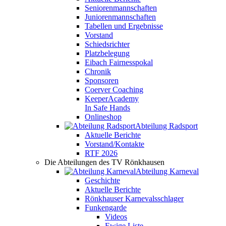
Seniorenmannschaften
Juniorenmannschaften
Tabellen und Ergebnisse
Vorstand
Schiedsrichter
Platzbelegung
Eibach Fairnesspokal
Chronik
Sponsoren
Coerver Coaching
KeeperAcademy
In Safe Hands
Onlineshop
Abteilung Radsport
Aktuelle Berichte
Vorstand/Kontakte
RTF 2026
Die Abteilungen des TV Rönkhausen
Abteilung Karneval
Geschichte
Aktuelle Berichte
Rönkhauser Karnevalsschlager
Funkengarde
Videos
Ewige Liste