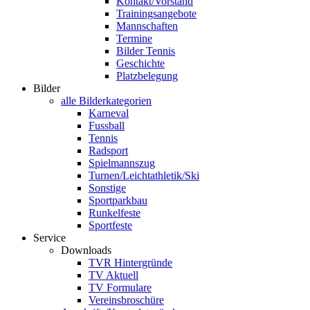
Kontakt/Vorstand
Trainingsangebote
Mannschaften
Termine
Bilder Tennis
Geschichte
Platzbelegung
Bilder
alle Bilderkategorien
Karneval
Fussball
Tennis
Radsport
Spielmannszug
Turnen/Leichtathletik/Ski
Sonstige
Sportparkbau
Runkelfeste
Sportfeste
Service
Downloads
TVR Hintergründe
TV Aktuell
TV Formulare
Vereinsbroschüre