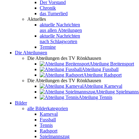
Der Vorstand
Chronik
das Turnerlied
Aktuelles
aktuelle Nachrichten
aus allen Abteilungen
aktuelle Nachrichten
nach Schlagworten
Termine
Die Abteilungen
Die Abteilungen des TV Rönkhausen
Abteilung Breitensport
Abteilung Fussball
Abteilung Radsport
Die Abteilungen des TV Rönkhausen
Abteilung Karneval
Abteilung Spielmann
Abteilung Tennis
Bilder
alle Bilderkategorien
Karneval
Fussball
Tennis
Radsport
Spielmannszug