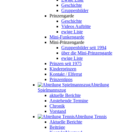
Geschichte
Gruppenbilder
Prinzengarde
Geschichte
Videos Auftritte
ewige Liste
Mini-Funkengarde
Mini-Prinzengarde
Gruppenbilder seit 1994
über die Mini-Prinzengarde
ewige Liste
Prinzen seit 1975
Kinderprinzen
Kontakt / Elferrat
Prinzentipps
Abteilung
Spielmannszug
aktuelle Berichte
Anstehende Termine
Chronik
Vorstand
Abteilung Tennis
Aktuelle Berichte
Beiträge