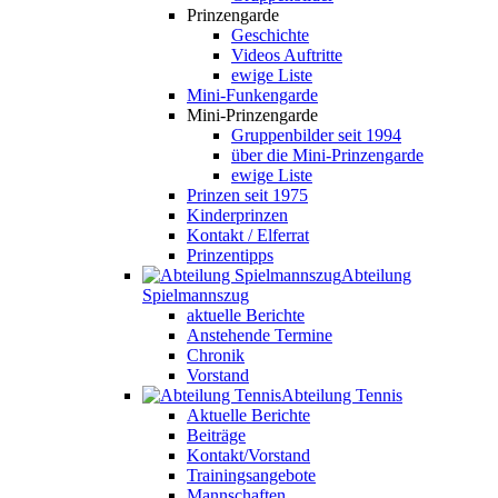
Prinzengarde
Geschichte
Videos Auftritte
ewige Liste
Mini-Funkengarde
Mini-Prinzengarde
Gruppenbilder seit 1994
über die Mini-Prinzengarde
ewige Liste
Prinzen seit 1975
Kinderprinzen
Kontakt / Elferrat
Prinzentipps
Abteilung
Spielmannszug
aktuelle Berichte
Anstehende Termine
Chronik
Vorstand
Abteilung Tennis
Aktuelle Berichte
Beiträge
Kontakt/Vorstand
Trainingsangebote
Mannschaften