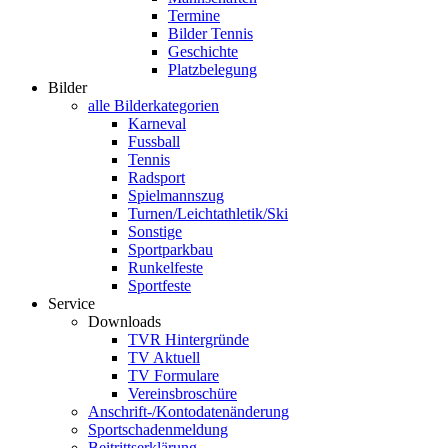
Termine
Bilder Tennis
Geschichte
Platzbelegung
Bilder
alle Bilderkategorien
Karneval
Fussball
Tennis
Radsport
Spielmannszug
Turnen/Leichtathletik/Ski
Sonstige
Sportparkbau
Runkelfeste
Sportfeste
Service
Downloads
TVR Hintergründe
TV Aktuell
TV Formulare
Vereinsbroschüre
Anschrift-/Kontodatenänderung
Sportschadenmeldung
Beitrittserklärung