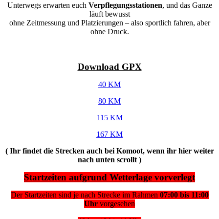
Unterwegs erwarten euch
Verpflegungsstationen
, und das Ganze
läuft bewusst
ohne Zeitmessung und Platzierungen – also sportlich fahren, aber
ohne Druck.
Download GPX
40 KM
80 KM
115 KM
167 KM
( Ihr findet die Strecken auch bei Komoot, wenn ihr hier weiter
nach unten scrollt )
Startzeiten aufgrund Wetterlage vorverlegt
Der Startzeiten sind je nach Strecke im Rahmen
07:00 bis 11:00
Uhr
vorgesehen