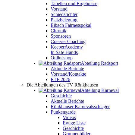
Tabellen und Ergebnisse
Vorstand
Schiedsrichter
Platzbelegung
Eibach Fairnesspokal
Chronik
Sponsoren
Coerver Coaching
KeeperAcademy
In Safe Hands
Onlineshop
Abteilung Radsport
Aktuelle Berichte
Vorstand/Kontakte
RTF 2026
Die Abteilungen des TV Rönkhausen
Abteilung Karneval
Geschichte
Aktuelle Berichte
Rönkhauser Karnevalsschlager
Funkengarde
Videos
Ewige Liste
Geschichte
Gruppenbilder