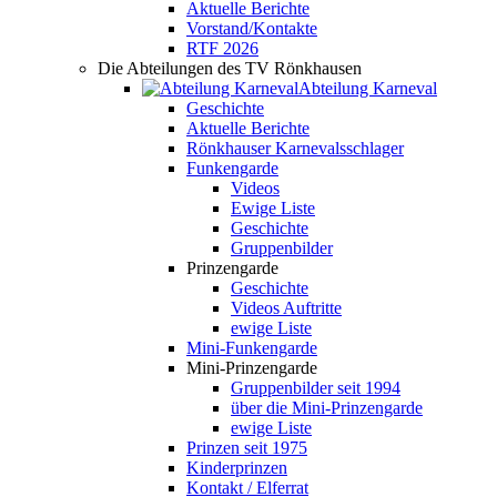
Aktuelle Berichte
Vorstand/Kontakte
RTF 2026
Die Abteilungen des TV Rönkhausen
Abteilung Karneval
Geschichte
Aktuelle Berichte
Rönkhauser Karnevalsschlager
Funkengarde
Videos
Ewige Liste
Geschichte
Gruppenbilder
Prinzengarde
Geschichte
Videos Auftritte
ewige Liste
Mini-Funkengarde
Mini-Prinzengarde
Gruppenbilder seit 1994
über die Mini-Prinzengarde
ewige Liste
Prinzen seit 1975
Kinderprinzen
Kontakt / Elferrat