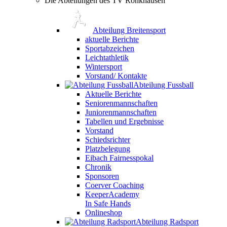
Die Abteilungen des TV Rönkhausen
Abteilung Breitensport
aktuelle Berichte
Sportabzeichen
Leichtathletik
Wintersport
Vorstand/ Kontakte
Abteilung Fussball
Aktuelle Berichte
Seniorenmannschaften
Juniorenmannschaften
Tabellen und Ergebnisse
Vorstand
Schiedsrichter
Platzbelegung
Eibach Fairnesspokal
Chronik
Sponsoren
Coerver Coaching
KeeperAcademy
In Safe Hands
Onlineshop
Abteilung Radsport