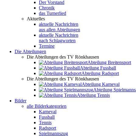
Der Vorstand
Chronik
das Turnerlied
Aktuelles
aktuelle Nachrichten
aus allen Abteilungen
aktuelle Nachrichten
nach Schlagworten
Termine
Die Abteilungen
Die Abteilungen des TV Rönkhausen
Abteilung Breitensport
Abteilung Fussball
Abteilung Radsport
Die Abteilungen des TV Rönkhausen
Abteilung Karneval
Abteilung Spielmann
Abteilung Tennis
Bilder
alle Bilderkategorien
Karneval
Fussball
Tennis
Radsport
Spielmannszug