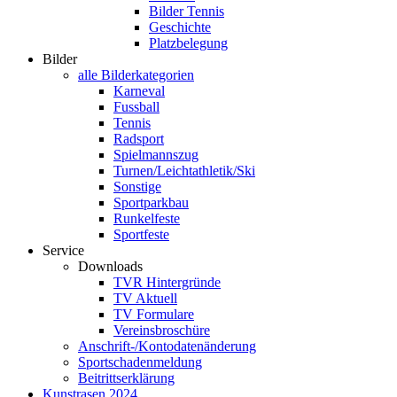
Bilder Tennis
Geschichte
Platzbelegung
Bilder
alle Bilderkategorien
Karneval
Fussball
Tennis
Radsport
Spielmannszug
Turnen/Leichtathletik/Ski
Sonstige
Sportparkbau
Runkelfeste
Sportfeste
Service
Downloads
TVR Hintergründe
TV Aktuell
TV Formulare
Vereinsbroschüre
Anschrift-/Kontodatenänderung
Sportschadenmeldung
Beitrittserklärung
Kunstrasen 2024