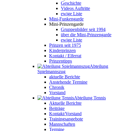
Geschichte
Videos Auftritte
ewige Liste
Mini-Funkengarde
Mini-Prinzengarde
Gruppenbilder seit 1994
über die Mini-Prinzengarde
ewige Liste
Prinzen seit 1975
Kinderprinzen
Kontakt / Elferrat
Prinzentipps
Abteilung
Spielmannszug
aktuelle Berichte
Anstehende Termine
Chronik
Vorstand
Abteilung Tennis
Aktuelle Berichte
Beiträge
Kontakt/Vorstand
Trainingsangebote
Mannschaften
Termine