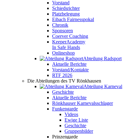
Vorstand
Schiedsrichter
Platzbelegung
Eibach Fairnesspokal
Chronik
Sponsoren
Coerver Coaching
KeeperAcademy
In Safe Hands
Onlineshop
Abteilung Radsport
Aktuelle Berichte
Vorstand/Kontakte
RTF 2026
Die Abteilungen des TV Rönkhausen
Abteilung Karneval
Geschichte
Aktuelle Berichte
Rönkhauser Karnevalsschlager
Funkengarde
Videos
Ewige Liste
Geschichte
Gruppenbilder
Prinzengarde