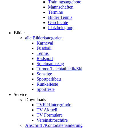
Trainingsangebote
Mannschaften
Termine
Bilder Tennis
Geschichte
Platzbelegung
Bilder
alle Bilderkategorien
Karneval
Fussball
Tennis
Radsport
Spielmannszug
Turnen/Leichtathletik/Ski
Sonstige
Sportparkbau
Runkelfeste
Sportfeste
Service
Downloads
TVR Hintergründe
TV Aktuell
TV Formulare
Vereinsbroschüre
Anschrift-/Kontodatenänderung