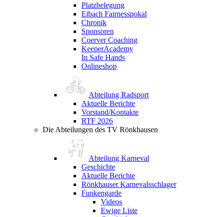
Platzbelegung
Eibach Fairnesspokal
Chronik
Sponsoren
Coerver Coaching
KeeperAcademy
In Safe Hands
Onlineshop
Abteilung Radsport
Aktuelle Berichte
Vorstand/Kontakte
RTF 2026
Die Abteilungen des TV Rönkhausen
Abteilung Karneval
Geschichte
Aktuelle Berichte
Rönkhauser Karnevalsschlager
Funkengarde
Videos
Ewige Liste