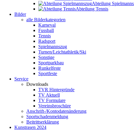
Abteilung Spielmann
Abteilung Tennis
Bilder
alle Bilderkategorien
Karneval
Fussball
Tennis
Radsport
Spielmannszug
Turnen/Leichtathletik/Ski
Sonstige
Sportparkbau
Runkelfeste
Sportfeste
Service
Downloads
TVR Hintergründe
TV Aktuell
TV Formulare
Vereinsbroschüre
Anschrift-/Kontodatenänderung
Sportschadenmeldung
Beitrittserklärung
Kunstrasen 2024