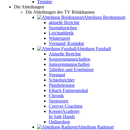
Termine
Die Abteilungen
Die Abteilungen des TV Rönkhausen
Abteilung Breitensport
aktuelle Berichte
Sportabzeichen
Leichtathletik
Wintersport
Vorstand/ Kontakte
Abteilung Fussball
Aktuelle Berichte
Seniorenmannschaften
Juniorenmannschaften
Tabellen und Ergebnisse
Vorstand
Schiedsrichter
Platzbelegung
Eibach Fairnesspokal
Chronik
Sponsoren
Coerver Coaching
KeeperAcademy
In Safe Hands
Onlineshop
Abteilung Radsport