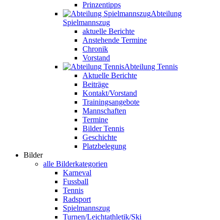
Prinzentipps
Abteilung
Spielmannszug
aktuelle Berichte
Anstehende Termine
Chronik
Vorstand
Abteilung Tennis
Aktuelle Berichte
Beiträge
Kontakt/Vorstand
Trainingsangebote
Mannschaften
Termine
Bilder Tennis
Geschichte
Platzbelegung
Bilder
alle Bilderkategorien
Karneval
Fussball
Tennis
Radsport
Spielmannszug
Turnen/Leichtathletik/Ski