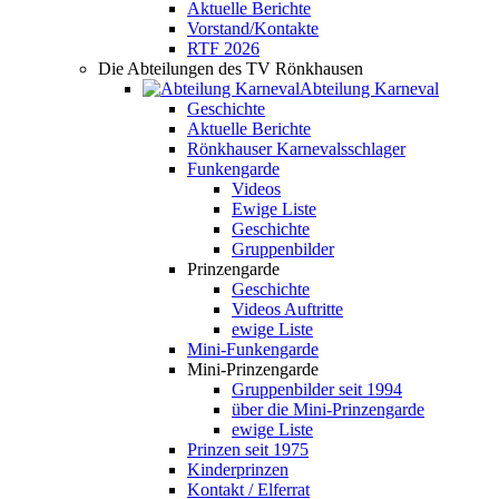
Aktuelle Berichte
Vorstand/Kontakte
RTF 2026
Die Abteilungen des TV Rönkhausen
Abteilung Karneval
Geschichte
Aktuelle Berichte
Rönkhauser Karnevalsschlager
Funkengarde
Videos
Ewige Liste
Geschichte
Gruppenbilder
Prinzengarde
Geschichte
Videos Auftritte
ewige Liste
Mini-Funkengarde
Mini-Prinzengarde
Gruppenbilder seit 1994
über die Mini-Prinzengarde
ewige Liste
Prinzen seit 1975
Kinderprinzen
Kontakt / Elferrat