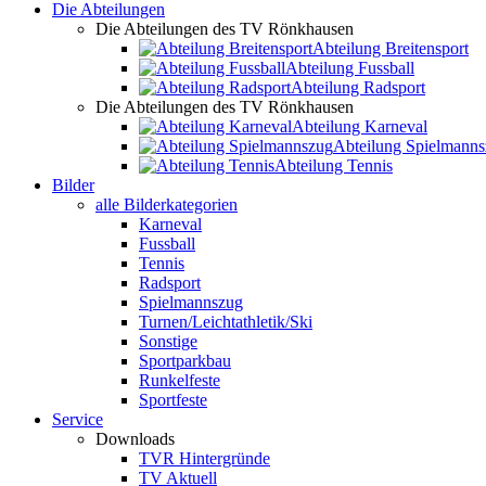
Die Abteilungen
Die Abteilungen des TV Rönkhausen
Abteilung Breitensport
Abteilung Fussball
Abteilung Radsport
Die Abteilungen des TV Rönkhausen
Abteilung Karneval
Abteilung Spielmann
Abteilung Tennis
Bilder
alle Bilderkategorien
Karneval
Fussball
Tennis
Radsport
Spielmannszug
Turnen/Leichtathletik/Ski
Sonstige
Sportparkbau
Runkelfeste
Sportfeste
Service
Downloads
TVR Hintergründe
TV Aktuell