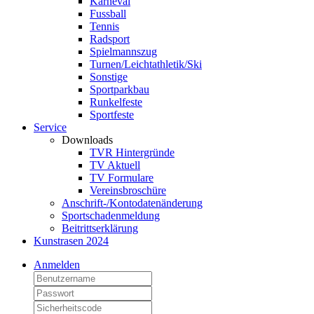
Karneval
Fussball
Tennis
Radsport
Spielmannszug
Turnen/Leichtathletik/Ski
Sonstige
Sportparkbau
Runkelfeste
Sportfeste
Service
Downloads
TVR Hintergründe
TV Aktuell
TV Formulare
Vereinsbroschüre
Anschrift-/Kontodatenänderung
Sportschadenmeldung
Beitrittserklärung
Kunstrasen 2024
Anmelden