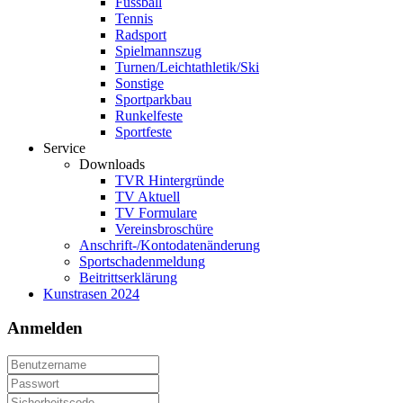
Fussball
Tennis
Radsport
Spielmannszug
Turnen/Leichtathletik/Ski
Sonstige
Sportparkbau
Runkelfeste
Sportfeste
Service
Downloads
TVR Hintergründe
TV Aktuell
TV Formulare
Vereinsbroschüre
Anschrift-/Kontodatenänderung
Sportschadenmeldung
Beitrittserklärung
Kunstrasen 2024
Anmelden