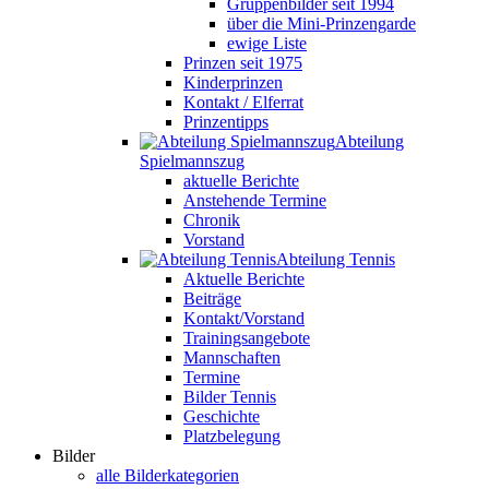
Gruppenbilder seit 1994
über die Mini-Prinzengarde
ewige Liste
Prinzen seit 1975
Kinderprinzen
Kontakt / Elferrat
Prinzentipps
Abteilung
Spielmannszug
aktuelle Berichte
Anstehende Termine
Chronik
Vorstand
Abteilung Tennis
Aktuelle Berichte
Beiträge
Kontakt/Vorstand
Trainingsangebote
Mannschaften
Termine
Bilder Tennis
Geschichte
Platzbelegung
Bilder
alle Bilderkategorien