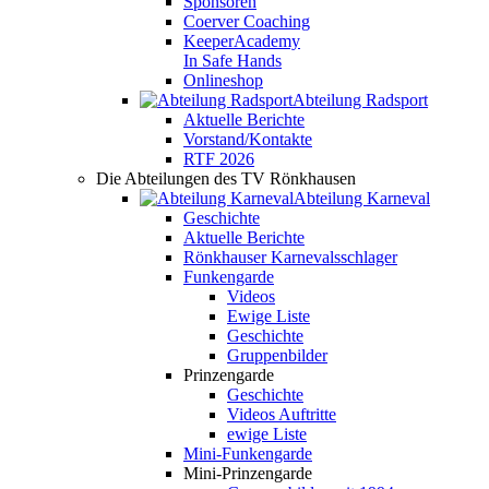
Sponsoren
Coerver Coaching
KeeperAcademy
In Safe Hands
Onlineshop
Abteilung Radsport
Aktuelle Berichte
Vorstand/Kontakte
RTF 2026
Die Abteilungen des TV Rönkhausen
Abteilung Karneval
Geschichte
Aktuelle Berichte
Rönkhauser Karnevalsschlager
Funkengarde
Videos
Ewige Liste
Geschichte
Gruppenbilder
Prinzengarde
Geschichte
Videos Auftritte
ewige Liste
Mini-Funkengarde
Mini-Prinzengarde