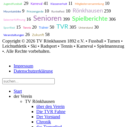
29
41
11
10
Karneval
Jugendfussball
Klassenerhalt
Mitgliederversammlung
Rönkhausen
9
10
10
259
Mountainbike
Prinzengarde
Runkelfest
Senioren
Spielberichte
16
399
306
Saisonerföffnung
TVR
15
20
50
305
30
Trainer
Sportfest
Tennis
Unterstand
26
58
Zukunft
Veranstaltungen
Copyright © 2026 TV Rönkhausen 1892 e.V. • Fussball • Turnen •
Leichtathletik • Ski • Radsport • Tennis • Karneval • Spielmannszug
•. Alle Rechte vorbehalten.
Impressum
Datenschutzerklärung
Start
der Verein
TV Rönkhausen
über den Verein
Die TVR Fahne
Der Vorstand
Chronik
das Turnerlied