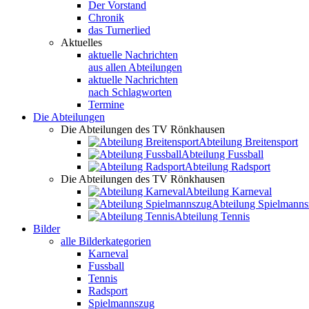
Der Vorstand
Chronik
das Turnerlied
Aktuelles
aktuelle Nachrichten
aus allen Abteilungen
aktuelle Nachrichten
nach Schlagworten
Termine
Die Abteilungen
Die Abteilungen des TV Rönkhausen
Abteilung Breitensport
Abteilung Fussball
Abteilung Radsport
Die Abteilungen des TV Rönkhausen
Abteilung Karneval
Abteilung Spielmann
Abteilung Tennis
Bilder
alle Bilderkategorien
Karneval
Fussball
Tennis
Radsport
Spielmannszug