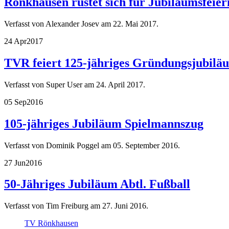
Rönkhausen rüstet sich für Jubiläumsfeier
Verfasst von Alexander Josev am
22. Mai 2017
.
24 Apr
2017
TVR feiert 125-jähriges Gründungsjubiläu
Verfasst von Super User am
24. April 2017
.
05 Sep
2016
105-jähriges Jubiläum Spielmannszug
Verfasst von Dominik Poggel am
05. September 2016
.
27 Jun
2016
50-Jähriges Jubiläum Abtl. Fußball
Verfasst von Tim Freiburg am
27. Juni 2016
.
TV Rönkhausen