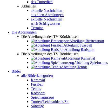
das Turnerlied
Aktuelles
aktuelle Nachrichten
aus allen Abteilungen
aktuelle Nachrichten
nach Schlagworten
Termine
Die Abteilungen
Die Abteilungen des TV Rönkhausen
Abteilung Breitensport
Abteilung Fussball
Abteilung Radsport
Die Abteilungen des TV Rönkhausen
Abteilung Karneval
Abteilung Spielmann
Abteilung Tennis
Bilder
alle Bilderkategorien
Karneval
Fussball
Tennis
Radsport
Spielmannszug
Turnen/Leichtathletik/Ski
Sonstige