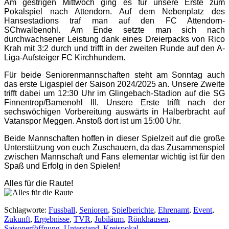
Am gestrigen Mittwoch ging es für unsere Erste zum
Pokalspiel nach Attendorn. Auf dem Nebenplatz des
Hansestadions traf man auf den FC Attendorn-
SChwalbenohl. Am Ende setzte man sich nach
durchwachsener Leistung dank eines Dreierpacks von Rico
Krah mit 3:2 durch und trifft in der zweiten Runde auf den A-
Liga-Aufsteiger FC Kirchhundem.
Für beide Seniorenmannschaften steht am Sonntag auch
das erste Ligaspiel der Saison 2024/2025 an. Unsere Zweite
trifft dabei um 12:30 Uhr im Glingebach-Stadion auf die SG
Finnentrop/Bamenohl III. Unsere Erste trifft nach der
sechswöchigen Vorbereitung auswärts in Halberbracht auf
Vatanspor Meggen. Anstoß dort ist um 15:00 Uhr.
Beide Mannschaften hoffen in dieser Spielzeit auf die große
Unterstützung von euch Zuschauern, da das Zusammenspiel
zwischen Mannschaft und Fans elementar wichtig ist für den
Spaß und Erfolg in den Spielen!
Alles für die Raute!
Schlagworte
:
Fussball
,
Senioren
,
Spielberichte
,
Ehrenamt
,
Event
,
Zukunft
,
Ergebnisse
,
TVR
,
Jubiläum
,
Rönkhausen
,
Saisonerföffnung
,
Unterstand
,
Kreispokal