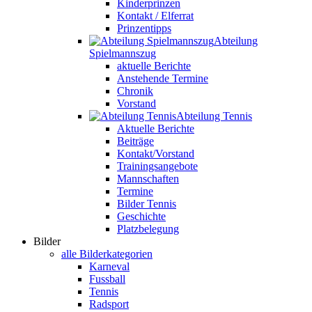
Kinderprinzen
Kontakt / Elferrat
Prinzentipps
Abteilung
Spielmannszug
aktuelle Berichte
Anstehende Termine
Chronik
Vorstand
Abteilung Tennis
Aktuelle Berichte
Beiträge
Kontakt/Vorstand
Trainingsangebote
Mannschaften
Termine
Bilder Tennis
Geschichte
Platzbelegung
Bilder
alle Bilderkategorien
Karneval
Fussball
Tennis
Radsport