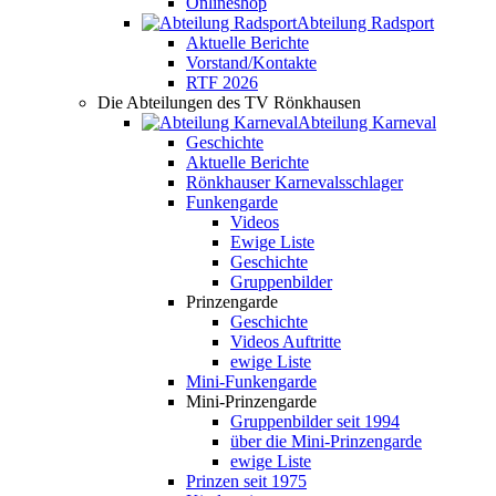
Onlineshop
Abteilung Radsport
Aktuelle Berichte
Vorstand/Kontakte
RTF 2026
Die Abteilungen des TV Rönkhausen
Abteilung Karneval
Geschichte
Aktuelle Berichte
Rönkhauser Karnevalsschlager
Funkengarde
Videos
Ewige Liste
Geschichte
Gruppenbilder
Prinzengarde
Geschichte
Videos Auftritte
ewige Liste
Mini-Funkengarde
Mini-Prinzengarde
Gruppenbilder seit 1994
über die Mini-Prinzengarde
ewige Liste
Prinzen seit 1975