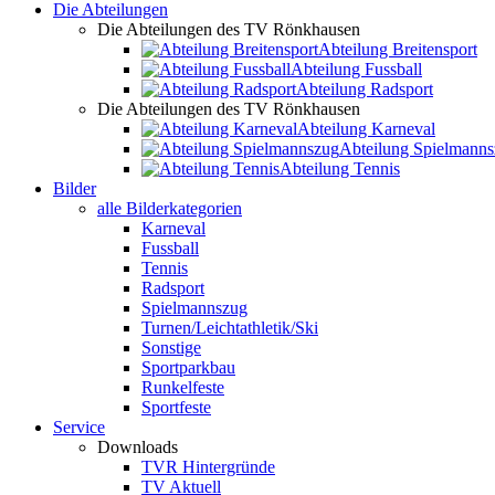
Die Abteilungen
Die Abteilungen des TV Rönkhausen
Abteilung Breitensport
Abteilung Fussball
Abteilung Radsport
Die Abteilungen des TV Rönkhausen
Abteilung Karneval
Abteilung Spielmann
Abteilung Tennis
Bilder
alle Bilderkategorien
Karneval
Fussball
Tennis
Radsport
Spielmannszug
Turnen/Leichtathletik/Ski
Sonstige
Sportparkbau
Runkelfeste
Sportfeste
Service
Downloads
TVR Hintergründe
TV Aktuell