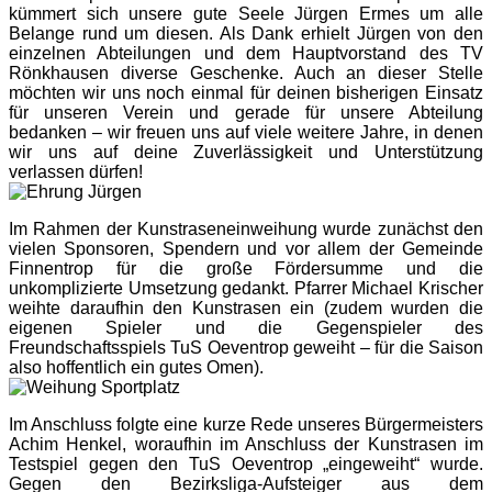
kümmert sich unsere gute Seele Jürgen Ermes um alle
Belange rund um diesen. Als Dank erhielt Jürgen von den
einzelnen Abteilungen und dem Hauptvorstand des TV
Rönkhausen diverse Geschenke. Auch an dieser Stelle
möchten wir uns noch einmal für deinen bisherigen Einsatz
für unseren Verein und gerade für unsere Abteilung
bedanken – wir freuen uns auf viele weitere Jahre, in denen
wir uns auf deine Zuverlässigkeit und Unterstützung
verlassen dürfen!
Im Rahmen der Kunstraseneinweihung wurde zunächst den
vielen Sponsoren, Spendern und vor allem der Gemeinde
Finnentrop für die große Fördersumme und die
unkomplizierte Umsetzung gedankt. Pfarrer
Michael
Krischer
weihte daraufhin den Kunstrasen ein (zudem wurden die
eigenen Spieler und die Gegenspieler des
Freundschaftsspiels TuS Oeventrop geweiht – für die Saison
also hoffentlich ein gutes Omen).
Im Anschluss folgte eine kurze Rede unseres Bürgermeisters
Achim Henkel, woraufhin im Anschluss der Kunstrasen im
Testspiel gegen den TuS Oeventrop „eingeweiht“ wurde.
Gegen den Bezirksliga-Aufsteiger aus dem