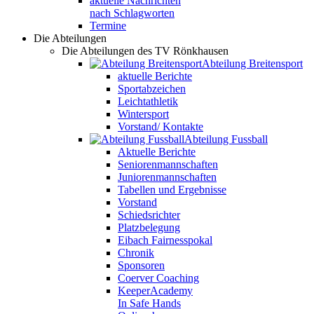
aktuelle Nachrichten
nach Schlagworten
Termine
Die Abteilungen
Die Abteilungen des TV Rönkhausen
Abteilung Breitensport
aktuelle Berichte
Sportabzeichen
Leichtathletik
Wintersport
Vorstand/ Kontakte
Abteilung Fussball
Aktuelle Berichte
Seniorenmannschaften
Juniorenmannschaften
Tabellen und Ergebnisse
Vorstand
Schiedsrichter
Platzbelegung
Eibach Fairnesspokal
Chronik
Sponsoren
Coerver Coaching
KeeperAcademy
In Safe Hands