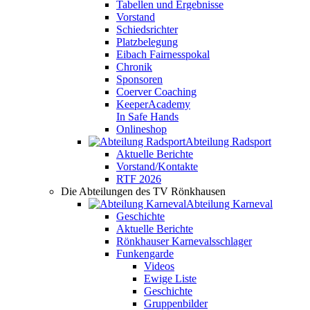
Tabellen und Ergebnisse
Vorstand
Schiedsrichter
Platzbelegung
Eibach Fairnesspokal
Chronik
Sponsoren
Coerver Coaching
KeeperAcademy
In Safe Hands
Onlineshop
Abteilung Radsport
Aktuelle Berichte
Vorstand/Kontakte
RTF 2026
Die Abteilungen des TV Rönkhausen
Abteilung Karneval
Geschichte
Aktuelle Berichte
Rönkhauser Karnevalsschlager
Funkengarde
Videos
Ewige Liste
Geschichte
Gruppenbilder