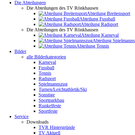
Die Abteilungen
Die Abteilungen des TV Rönkhausen
Abteilung Breitensport
Abteilung Fussball
Abteilung Radsport
Die Abteilungen des TV Rönkhausen
Abteilung Karneval
Abteilung Spielmann
Abteilung Tennis
Bilder
alle Bilderkategorien
Karneval
Fussball
Tennis
Radsport
Spielmannszug
Turnen/Leichtathletik/Ski
Sonstige
Sportparkbau
Runkelfeste
Sportfeste
Service
Downloads
TVR Hintergründe
TV Aktuell