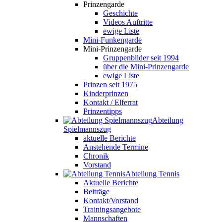
Prinzengarde
Geschichte
Videos Auftritte
ewige Liste
Mini-Funkengarde
Mini-Prinzengarde
Gruppenbilder seit 1994
über die Mini-Prinzengarde
ewige Liste
Prinzen seit 1975
Kinderprinzen
Kontakt / Elferrat
Prinzentipps
Abteilung
Spielmannszug
aktuelle Berichte
Anstehende Termine
Chronik
Vorstand
Abteilung Tennis
Aktuelle Berichte
Beiträge
Kontakt/Vorstand
Trainingsangebote
Mannschaften