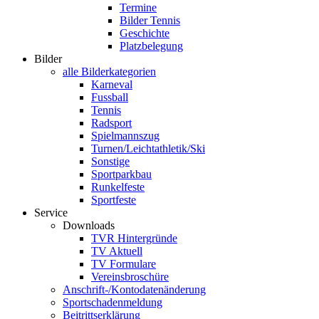
Termine
Bilder Tennis
Geschichte
Platzbelegung
Bilder
alle Bilderkategorien
Karneval
Fussball
Tennis
Radsport
Spielmannszug
Turnen/Leichtathletik/Ski
Sonstige
Sportparkbau
Runkelfeste
Sportfeste
Service
Downloads
TVR Hintergründe
TV Aktuell
TV Formulare
Vereinsbroschüre
Anschrift-/Kontodatenänderung
Sportschadenmeldung
Beitrittserklärung