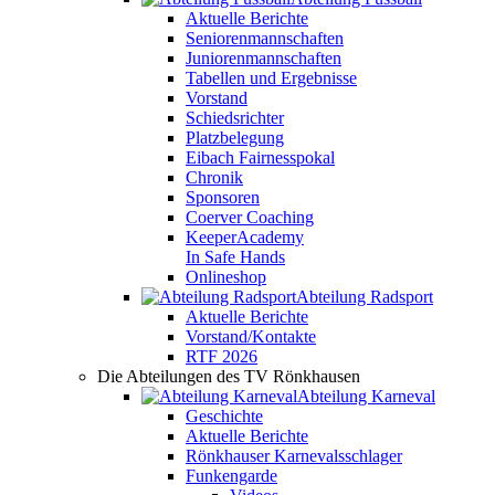
Aktuelle Berichte
Seniorenmannschaften
Juniorenmannschaften
Tabellen und Ergebnisse
Vorstand
Schiedsrichter
Platzbelegung
Eibach Fairnesspokal
Chronik
Sponsoren
Coerver Coaching
KeeperAcademy
In Safe Hands
Onlineshop
Abteilung Radsport
Aktuelle Berichte
Vorstand/Kontakte
RTF 2026
Die Abteilungen des TV Rönkhausen
Abteilung Karneval
Geschichte
Aktuelle Berichte
Rönkhauser Karnevalsschlager
Funkengarde