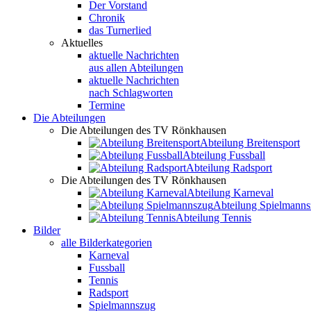
Der Vorstand
Chronik
das Turnerlied
Aktuelles
aktuelle Nachrichten
aus allen Abteilungen
aktuelle Nachrichten
nach Schlagworten
Termine
Die Abteilungen
Die Abteilungen des TV Rönkhausen
Abteilung Breitensport
Abteilung Fussball
Abteilung Radsport
Die Abteilungen des TV Rönkhausen
Abteilung Karneval
Abteilung Spielmann
Abteilung Tennis
Bilder
alle Bilderkategorien
Karneval
Fussball
Tennis
Radsport
Spielmannszug