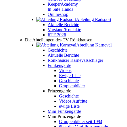
KeeperAcademy
In Safe Hands
Onlineshop
Abteilung Radsport
Aktuelle Berichte
Vorstand/Kontakte
RTF 2026
Die Abteilungen des TV Rönkhausen
Abteilung Karneval
Geschichte
Aktuelle Berichte
Rönkhauser Karnevalsschlager
Funkengarde
Videos
Ewige Liste
Geschichte
Gruppenbilder
Prinzengarde
Geschichte
Videos Auftritte
ewige Liste
Mini-Funkengarde
Mini-Prinzengarde
Gruppenbilder seit 1994
über die Mini-Prinzengarde