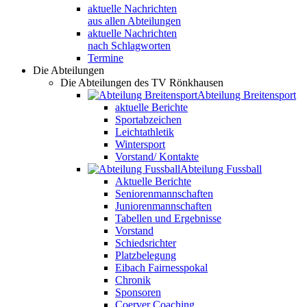
aktuelle Nachrichten
aus allen Abteilungen
aktuelle Nachrichten
nach Schlagworten
Termine
Die Abteilungen
Die Abteilungen des TV Rönkhausen
Abteilung Breitensport
aktuelle Berichte
Sportabzeichen
Leichtathletik
Wintersport
Vorstand/ Kontakte
Abteilung Fussball
Aktuelle Berichte
Seniorenmannschaften
Juniorenmannschaften
Tabellen und Ergebnisse
Vorstand
Schiedsrichter
Platzbelegung
Eibach Fairnesspokal
Chronik
Sponsoren
Coerver Coaching