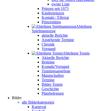
ewige Liste
Prinzen seit 1975
Kinderprinzen
Kontakt / Elferrat
Prinzentipps
Abteilung
Spielmannszug
aktuelle Berichte
Anstehende Termine
Chronik
Vorstand
Abteilung Tennis
Aktuelle Berichte
Beiträge
Kontakt/Vorstand
Trainingsangebote
Mannschaften
Termine
Bilder Tennis
Geschichte
Platzbelegung
Bilder
alle Bilderkategorien
Karneval