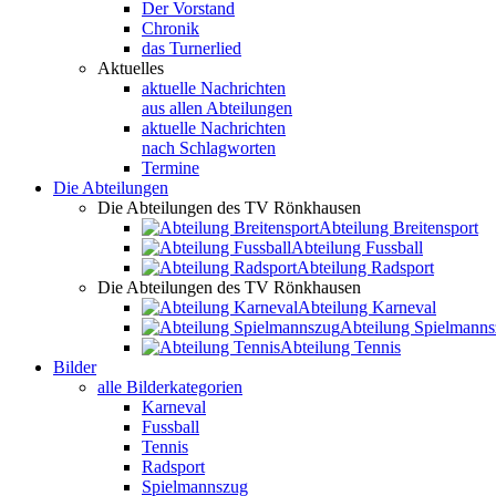
Der Vorstand
Chronik
das Turnerlied
Aktuelles
aktuelle Nachrichten
aus allen Abteilungen
aktuelle Nachrichten
nach Schlagworten
Termine
Die Abteilungen
Die Abteilungen des TV Rönkhausen
Abteilung Breitensport
Abteilung Fussball
Abteilung Radsport
Die Abteilungen des TV Rönkhausen
Abteilung Karneval
Abteilung Spielmann
Abteilung Tennis
Bilder
alle Bilderkategorien
Karneval
Fussball
Tennis
Radsport
Spielmannszug