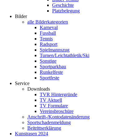
Geschichte
Platzbelegung
Bilder
alle Bilderkategorien
Karneval
Fussball
Tennis
Radsport
Spielmannszug
Turnen/Leichtathletik/Ski
Sonstige
Sportparkbau
Runkelfeste
Sportfeste
Service
Downloads
TVR Hintergründe
TV Aktuell
TV Formulare
Vereinsbroschüre
Anschrift-/Kontodatenänderung
Sportschadenmeldung
Beitrittserklärung
Kunstrasen 2024