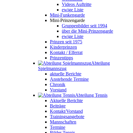
Videos Auftritte
ewige Liste
Mini-Funkengarde
Mini-Prinzengarde
Gruppenbilder seit 1994
über die Mini-Prinzengarde
ewige Liste
Prinzen seit 1975
Kinderprinzen
Kontakt / Elferrat
Prinzentipps
Abteilung
Spielmannszug
aktuelle Berichte
Anstehende Termine
Chronik
Vorstand
Abteilung Tennis
Aktuelle Berichte
Beiträge
Kontakt/Vorstand
Trainingsangebote
Mannschaften
Termine
Bilder Tennis