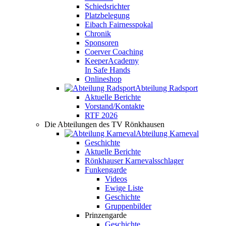
Schiedsrichter
Platzbelegung
Eibach Fairnesspokal
Chronik
Sponsoren
Coerver Coaching
KeeperAcademy
In Safe Hands
Onlineshop
Abteilung Radsport
Aktuelle Berichte
Vorstand/Kontakte
RTF 2026
Die Abteilungen des TV Rönkhausen
Abteilung Karneval
Geschichte
Aktuelle Berichte
Rönkhauser Karnevalsschlager
Funkengarde
Videos
Ewige Liste
Geschichte
Gruppenbilder
Prinzengarde
Geschichte