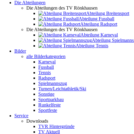
Die Abteilungen
Die Abteilungen des TV Rönkhausen
Abteilung Breitensport
Abteilung Fussball
Abteilung Radsport
Die Abteilungen des TV Rönkhausen
Abteilung Karneval
Abteilung Spielmann
Abteilung Tennis
Bilder
alle Bilderkategorien
Karneval
Fussball
Tennis
Radsport
Spielmannszug
Turnen/Leichtathletik/Ski
Sonstige
Sportparkbau
Runkelfeste
Sportfeste
Service
Downloads
TVR Hintergründe
TV Aktuell