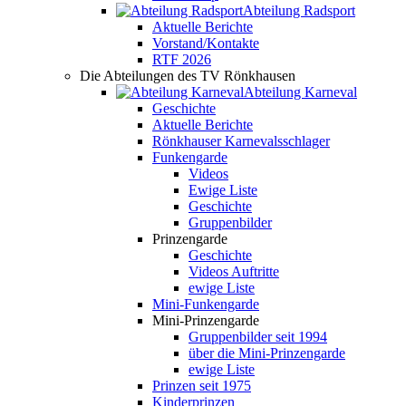
Abteilung Radsport
Aktuelle Berichte
Vorstand/Kontakte
RTF 2026
Die Abteilungen des TV Rönkhausen
Abteilung Karneval
Geschichte
Aktuelle Berichte
Rönkhauser Karnevalsschlager
Funkengarde
Videos
Ewige Liste
Geschichte
Gruppenbilder
Prinzengarde
Geschichte
Videos Auftritte
ewige Liste
Mini-Funkengarde
Mini-Prinzengarde
Gruppenbilder seit 1994
über die Mini-Prinzengarde
ewige Liste
Prinzen seit 1975
Kinderprinzen