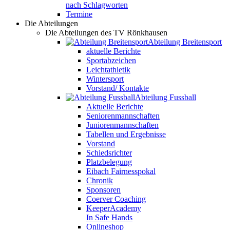
nach Schlagworten
Termine
Die Abteilungen
Die Abteilungen des TV Rönkhausen
Abteilung Breitensport
aktuelle Berichte
Sportabzeichen
Leichtathletik
Wintersport
Vorstand/ Kontakte
Abteilung Fussball
Aktuelle Berichte
Seniorenmannschaften
Juniorenmannschaften
Tabellen und Ergebnisse
Vorstand
Schiedsrichter
Platzbelegung
Eibach Fairnesspokal
Chronik
Sponsoren
Coerver Coaching
KeeperAcademy
In Safe Hands
Onlineshop