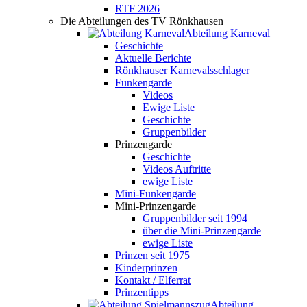
RTF 2026
Die Abteilungen des TV Rönkhausen
Abteilung Karneval
Geschichte
Aktuelle Berichte
Rönkhauser Karnevalsschlager
Funkengarde
Videos
Ewige Liste
Geschichte
Gruppenbilder
Prinzengarde
Geschichte
Videos Auftritte
ewige Liste
Mini-Funkengarde
Mini-Prinzengarde
Gruppenbilder seit 1994
über die Mini-Prinzengarde
ewige Liste
Prinzen seit 1975
Kinderprinzen
Kontakt / Elferrat
Prinzentipps
Abteilung