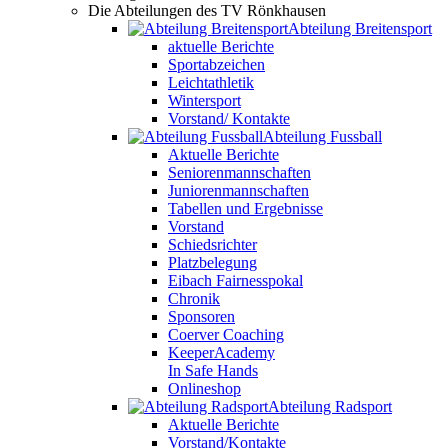
Die Abteilungen des TV Rönkhausen
Abteilung Breitensport
aktuelle Berichte
Sportabzeichen
Leichtathletik
Wintersport
Vorstand/ Kontakte
Abteilung Fussball
Aktuelle Berichte
Seniorenmannschaften
Juniorenmannschaften
Tabellen und Ergebnisse
Vorstand
Schiedsrichter
Platzbelegung
Eibach Fairnesspokal
Chronik
Sponsoren
Coerver Coaching
KeeperAcademy
In Safe Hands
Onlineshop
Abteilung Radsport
Aktuelle Berichte
Vorstand/Kontakte