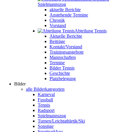
Spielmannszug
aktuelle Berichte
Anstehende Termine
Chronik
Vorstand
Abteilung Tennis
Aktuelle Berichte
Beiträge
Kontakt/Vorstand
Trainingsangebote
Mannschaften
Termine
Bilder Tennis
Geschichte
Platzbelegung
Bilder
alle Bilderkategorien
Karneval
Fussball
Tennis
Radsport
Spielmannszug
Turnen/Leichtathletik/Ski
Sonstige
Sportparkbau