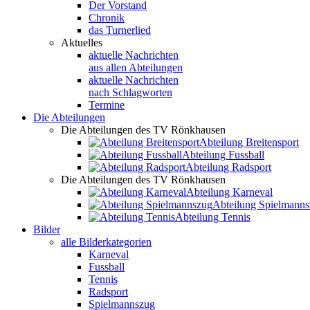
Der Vorstand
Chronik
das Turnerlied
Aktuelles
aktuelle Nachrichten
aus allen Abteilungen
aktuelle Nachrichten
nach Schlagworten
Termine
Die Abteilungen
Die Abteilungen des TV Rönkhausen
Abteilung Breitensport
Abteilung Fussball
Abteilung Radsport
Die Abteilungen des TV Rönkhausen
Abteilung Karneval
Abteilung Spielmann
Abteilung Tennis
Bilder
alle Bilderkategorien
Karneval
Fussball
Tennis
Radsport
Spielmannszug