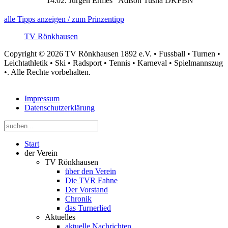
14.02.
Jürgen Ermes
Adison Tusha DKFBN
alle Tipps anzeigen / zum Prinzentipp
TV Rönkhausen
Copyright © 2026 TV Rönkhausen 1892 e.V. • Fussball • Turnen •
Leichtathletik • Ski • Radsport • Tennis • Karneval • Spielmannszug
•. Alle Rechte vorbehalten.
Impressum
Datenschutzerklärung
Start
der Verein
TV Rönkhausen
über den Verein
Die TVR Fahne
Der Vorstand
Chronik
das Turnerlied
Aktuelles
aktuelle Nachrichten