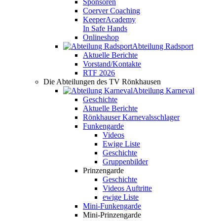
Sponsoren
Coerver Coaching
KeeperAcademy
In Safe Hands
Onlineshop
Abteilung Radsport
Aktuelle Berichte
Vorstand/Kontakte
RTF 2026
Die Abteilungen des TV Rönkhausen
Abteilung Karneval
Geschichte
Aktuelle Berichte
Rönkhauser Karnevalsschlager
Funkengarde
Videos
Ewige Liste
Geschichte
Gruppenbilder
Prinzengarde
Geschichte
Videos Auftritte
ewige Liste
Mini-Funkengarde
Mini-Prinzengarde