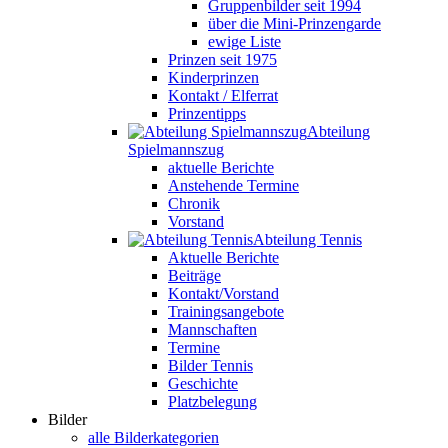
Gruppenbilder seit 1994
über die Mini-Prinzengarde
ewige Liste
Prinzen seit 1975
Kinderprinzen
Kontakt / Elferrat
Prinzentipps
Abteilung
Spielmannszug
aktuelle Berichte
Anstehende Termine
Chronik
Vorstand
Abteilung Tennis
Aktuelle Berichte
Beiträge
Kontakt/Vorstand
Trainingsangebote
Mannschaften
Termine
Bilder Tennis
Geschichte
Platzbelegung
Bilder
alle Bilderkategorien