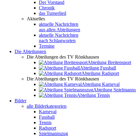
Der Vorstand
Chronik
das Turnerlied
Aktuelles
aktuelle Nachrichten
aus allen Abteilungen
aktuelle Nachrichten
nach Schlagworten
Termine
Die Abteilungen
Die Abteilungen des TV Rönkhausen
Abteilung Breitensport
Abteilung Fussball
Abteilung Radsport
Die Abteilungen des TV Rönkhausen
Abteilung Karneval
Abteilung Spielmann
Abteilung Tennis
Bilder
alle Bilderkategorien
Karneval
Fussball
Tennis
Radsport
Spielmannszug