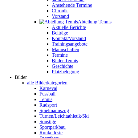
Anstehende Termine
Chronik
Vorstand
Abteilung Tennis
Aktuelle Berichte
Beiträge
Kontakt/Vorstand
Trainingsangebote
Mannschaften
Termine
Bilder Tennis
Geschichte
Platzbelegung
Bilder
alle Bilderkategorien
Karneval
Fussball
Tennis
Radsport
Spielmannszug
Turnen/Leichtathletik/Ski
Sonstige
Sportparkbau
Runkelfeste