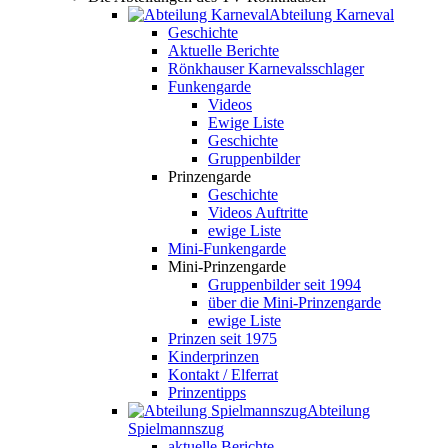
Abteilung Karneval
Geschichte
Aktuelle Berichte
Rönkhauser Karnevalsschlager
Funkengarde
Videos
Ewige Liste
Geschichte
Gruppenbilder
Prinzengarde
Geschichte
Videos Auftritte
ewige Liste
Mini-Funkengarde
Mini-Prinzengarde
Gruppenbilder seit 1994
über die Mini-Prinzengarde
ewige Liste
Prinzen seit 1975
Kinderprinzen
Kontakt / Elferrat
Prinzentipps
Abteilung
Spielmannszug
aktuelle Berichte