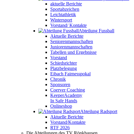
aktuelle Berichte
Sportabzeichen
Leichtathletik
Wintersport
Vorstand/ Kontakte
Abteilung Fussball
Aktuelle Berichte
Seniorenmannschaften
Juniorenmannschaften
Tabellen und Ergebnisse
Vorstand
Schiedsrichter
Platzbelegung
Eibach Fairnesspokal
Chronik
Sponsoren
Coerver Coaching
KeeperAcademy
In Safe Hands
Onlineshop
Abteilung Radsport
Aktuelle Berichte
Vorstand/Kontakte
RTF 2026
Die Abteilungen des TV Rönkhausen