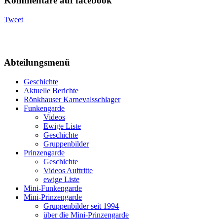
Kommentare auf facebook
Tweet
Abteilungsmenü
Geschichte
Aktuelle Berichte
Rönkhauser Karnevalsschlager
Funkengarde
Videos
Ewige Liste
Geschichte
Gruppenbilder
Prinzengarde
Geschichte
Videos Auftritte
ewige Liste
Mini-Funkengarde
Mini-Prinzengarde
Gruppenbilder seit 1994
über die Mini-Prinzengarde