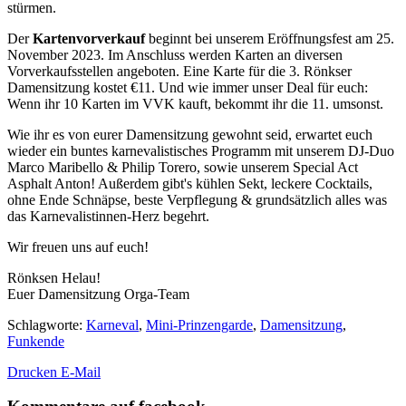
stürmen.
Der
Kartenvorverkauf
beginnt bei unserem Eröffnungsfest am 25.
November 2023. Im Anschluss werden Karten an diversen
Vorverkaufsstellen angeboten. Eine Karte für die 3. Rönkser
Damensitzung kostet €11. Und wie immer unser Deal für euch:
Wenn ihr 10 Karten im VVK kauft, bekommt ihr die 11. umsonst.
Wie ihr es von eurer Damensitzung gewohnt seid, erwartet euch
wieder ein buntes karnevalistisches Programm mit unserem DJ-Duo
Marco Maribello & Philip Torero, sowie unserem Special Act
Asphalt Anton! Außerdem gibt's kühlen Sekt, leckere Cocktails,
ohne Ende Schnäpse, beste Verpflegung & grundsätzlich alles was
das Karnevalistinnen-Herz begehrt.
Wir freuen uns auf euch!
Rönksen Helau!
Euer Damensitzung Orga-Team
Schlagworte
:
Karneval
,
Mini-Prinzengarde
,
Damensitzung
,
Funkende
Drucken
E-Mail