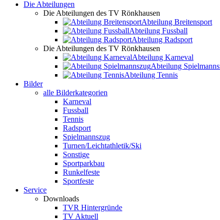
Die Abteilungen
Die Abteilungen des TV Rönkhausen
Abteilung Breitensport
Abteilung Fussball
Abteilung Radsport
Die Abteilungen des TV Rönkhausen
Abteilung Karneval
Abteilung Spielmann
Abteilung Tennis
Bilder
alle Bilderkategorien
Karneval
Fussball
Tennis
Radsport
Spielmannszug
Turnen/Leichtathletik/Ski
Sonstige
Sportparkbau
Runkelfeste
Sportfeste
Service
Downloads
TVR Hintergründe
TV Aktuell