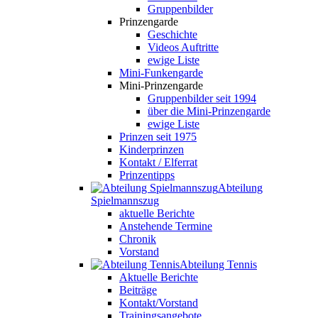
Gruppenbilder
Prinzengarde
Geschichte
Videos Auftritte
ewige Liste
Mini-Funkengarde
Mini-Prinzengarde
Gruppenbilder seit 1994
über die Mini-Prinzengarde
ewige Liste
Prinzen seit 1975
Kinderprinzen
Kontakt / Elferrat
Prinzentipps
Abteilung
Spielmannszug
aktuelle Berichte
Anstehende Termine
Chronik
Vorstand
Abteilung Tennis
Aktuelle Berichte
Beiträge
Kontakt/Vorstand
Trainingsangebote