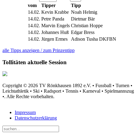
vom
Tipper
Tipp
14.02.
Kevin Krabbe
Noah Helmig
14.02.
Petre Panda
Dietmar Bär
14.02.
Marvin Engels
Christian Hoppe
14.02.
Johannes Huß
Edgar Bress
14.02.
Jürgen Ermes
Adison Tusha DKFBN
alle Tipps anzeigen / zum Prinzentipp
Tollitäten aktuelle Session
Copyright © 2026 TV Rönkhausen 1892 e.V. • Fussball • Turnen •
Leichtathletik • Ski • Radsport • Tennis • Karneval • Spielmannszug
•. Alle Rechte vorbehalten.
Impressum
Datenschutzerklärung