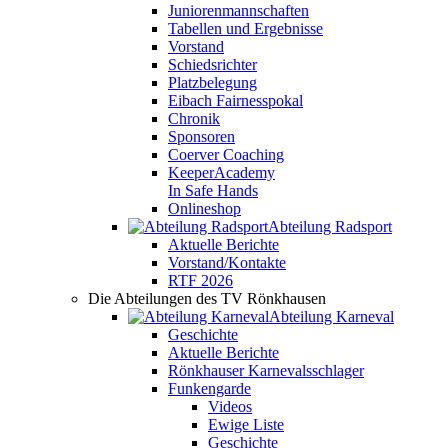
Juniorenmannschaften
Tabellen und Ergebnisse
Vorstand
Schiedsrichter
Platzbelegung
Eibach Fairnesspokal
Chronik
Sponsoren
Coerver Coaching
KeeperAcademy
In Safe Hands
Onlineshop
Abteilung Radsport
Aktuelle Berichte
Vorstand/Kontakte
RTF 2026
Die Abteilungen des TV Rönkhausen
Abteilung Karneval
Geschichte
Aktuelle Berichte
Rönkhauser Karnevalsschlager
Funkengarde
Videos
Ewige Liste
Geschichte