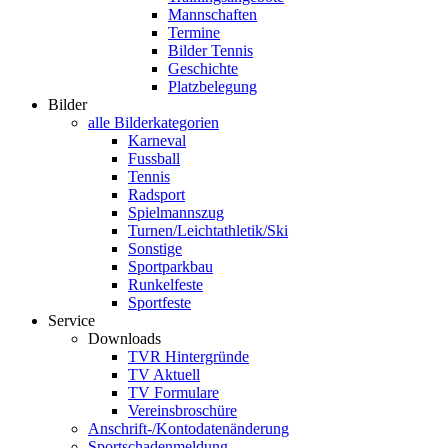
Mannschaften
Termine
Bilder Tennis
Geschichte
Platzbelegung
Bilder
alle Bilderkategorien
Karneval
Fussball
Tennis
Radsport
Spielmannszug
Turnen/Leichtathletik/Ski
Sonstige
Sportparkbau
Runkelfeste
Sportfeste
Service
Downloads
TVR Hintergründe
TV Aktuell
TV Formulare
Vereinsbroschüre
Anschrift-/Kontodatenänderung
Sportschadenmeldung