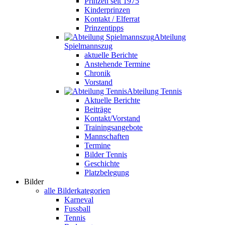
Prinzen seit 1975
Kinderprinzen
Kontakt / Elferrat
Prinzentipps
Abteilung
Spielmannszug
aktuelle Berichte
Anstehende Termine
Chronik
Vorstand
Abteilung Tennis
Aktuelle Berichte
Beiträge
Kontakt/Vorstand
Trainingsangebote
Mannschaften
Termine
Bilder Tennis
Geschichte
Platzbelegung
Bilder
alle Bilderkategorien
Karneval
Fussball
Tennis