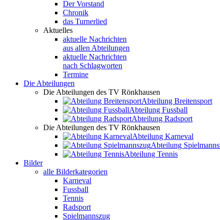
Der Vorstand
Chronik
das Turnerlied
Aktuelles
aktuelle Nachrichten
aus allen Abteilungen
aktuelle Nachrichten
nach Schlagworten
Termine
Die Abteilungen
Die Abteilungen des TV Rönkhausen
Abteilung Breitensport
Abteilung Fussball
Abteilung Radsport
Die Abteilungen des TV Rönkhausen
Abteilung Karneval
Abteilung Spielmann
Abteilung Tennis
Bilder
alle Bilderkategorien
Karneval
Fussball
Tennis
Radsport
Spielmannszug