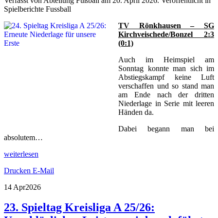
Verfasst von Abteilung Fußball am
20. April 2026
. Veröffentlicht in
Spielberichte Fussball
TV Rönkhausen – SG
Kirchveischede/Bonzel 2:3
(0:1)
Auch im Heimspiel am
Sonntag konnte man sich im
Abstiegskampf keine Luft
verschaffen und so stand man
am Ende nach der dritten
Niederlage in Serie mit leeren
Händen da.
Dabei begann man bei
absolutem…
weiterlesen
Drucken
E-Mail
14 Apr
2026
23. Spieltag Kreisliga A 25/26: