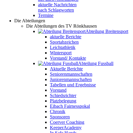
aktuelle Nachrichten
nach Schlagworten
Termine
Die Abteilungen
Die Abteilungen des TV Rönkhausen
Abteilung Breitensport
aktuelle Berichte
Sportabzeichen
Leichtathletik
Wintersport
Vorstand/ Kontakte
Abteilung Fussball
Aktuelle Berichte
Seniorenmannschaften
Juniorenmannschaften
Tabellen und Ergebnisse
Vorstand
Schiedsrichter
Platzbelegung
Eibach Fairnesspokal
Chronik
Sponsoren
Coerver Coaching
KeeperAcademy
In Safe Hands