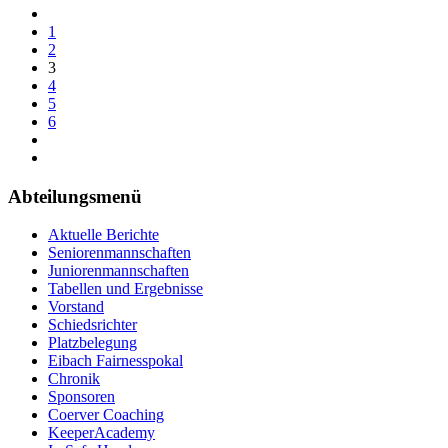
1
2
3
4
5
6
Abteilungsmenü
Aktuelle Berichte
Seniorenmannschaften
Juniorenmannschaften
Tabellen und Ergebnisse
Vorstand
Schiedsrichter
Platzbelegung
Eibach Fairnesspokal
Chronik
Sponsoren
Coerver Coaching
KeeperAcademy