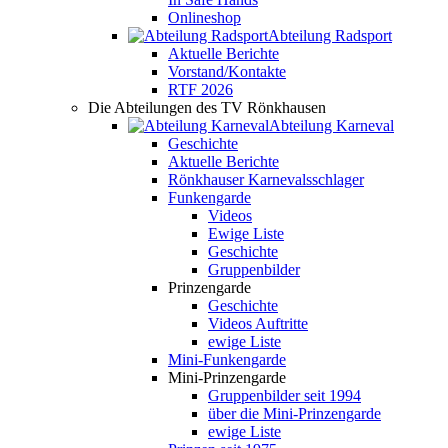
Onlineshop
Abteilung Radsport
Aktuelle Berichte
Vorstand/Kontakte
RTF 2026
Die Abteilungen des TV Rönkhausen
Abteilung Karneval
Geschichte
Aktuelle Berichte
Rönkhauser Karnevalsschlager
Funkengarde
Videos
Ewige Liste
Geschichte
Gruppenbilder
Prinzengarde
Geschichte
Videos Auftritte
ewige Liste
Mini-Funkengarde
Mini-Prinzengarde
Gruppenbilder seit 1994
über die Mini-Prinzengarde
ewige Liste