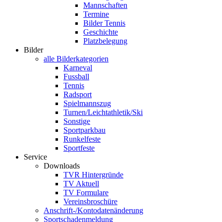
Mannschaften
Termine
Bilder Tennis
Geschichte
Platzbelegung
Bilder
alle Bilderkategorien
Karneval
Fussball
Tennis
Radsport
Spielmannszug
Turnen/Leichtathletik/Ski
Sonstige
Sportparkbau
Runkelfeste
Sportfeste
Service
Downloads
TVR Hintergründe
TV Aktuell
TV Formulare
Vereinsbroschüre
Anschrift-/Kontodatenänderung
Sportschadenmeldung