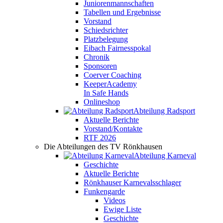
Juniorenmannschaften
Tabellen und Ergebnisse
Vorstand
Schiedsrichter
Platzbelegung
Eibach Fairnesspokal
Chronik
Sponsoren
Coerver Coaching
KeeperAcademy
In Safe Hands
Onlineshop
Abteilung Radsport
Aktuelle Berichte
Vorstand/Kontakte
RTF 2026
Die Abteilungen des TV Rönkhausen
Abteilung Karneval
Geschichte
Aktuelle Berichte
Rönkhauser Karnevalsschlager
Funkengarde
Videos
Ewige Liste
Geschichte