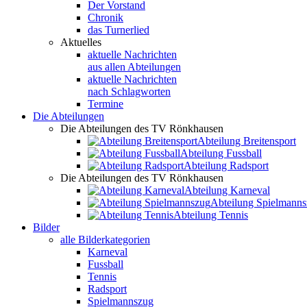
Der Vorstand
Chronik
das Turnerlied
Aktuelles
aktuelle Nachrichten
aus allen Abteilungen
aktuelle Nachrichten
nach Schlagworten
Termine
Die Abteilungen
Die Abteilungen des TV Rönkhausen
Abteilung Breitensport
Abteilung Fussball
Abteilung Radsport
Die Abteilungen des TV Rönkhausen
Abteilung Karneval
Abteilung Spielmann
Abteilung Tennis
Bilder
alle Bilderkategorien
Karneval
Fussball
Tennis
Radsport
Spielmannszug