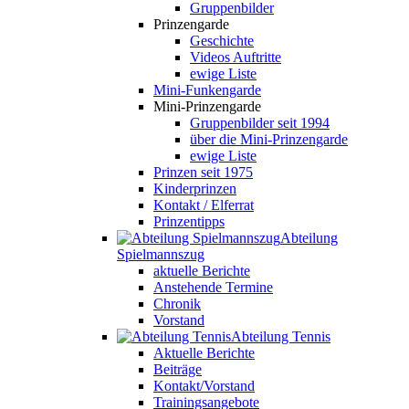
Gruppenbilder
Prinzengarde
Geschichte
Videos Auftritte
ewige Liste
Mini-Funkengarde
Mini-Prinzengarde
Gruppenbilder seit 1994
über die Mini-Prinzengarde
ewige Liste
Prinzen seit 1975
Kinderprinzen
Kontakt / Elferrat
Prinzentipps
Abteilung
Spielmannszug
aktuelle Berichte
Anstehende Termine
Chronik
Vorstand
Abteilung Tennis
Aktuelle Berichte
Beiträge
Kontakt/Vorstand
Trainingsangebote