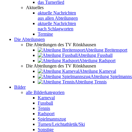
das Turnerlied
Aktuelles
aktuelle Nachrichten
aus allen Abteilungen
aktuelle Nachrichten
nach Schlagworten
Termine
Die Abteilungen
Die Abteilungen des TV Rönkhausen
Abteilung Breitensport
Abteilung Fussball
Abteilung Radsport
Die Abteilungen des TV Rönkhausen
Abteilung Karneval
Abteilung Spielmann
Abteilung Tennis
Bilder
alle Bilderkategorien
Karneval
Fussball
Tennis
Radsport
Spielmannszug
Turnen/Leichtathletik/Ski
Sonstige