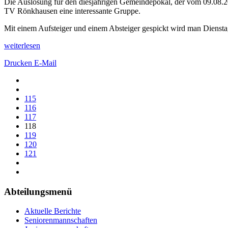
Die Auslosung für den diesjährigen Gemeindepokal, der vom 09.08.2
TV Rönkhausen eine interessante Gruppe.
Mit einem Aufsteiger und einem Absteiger gespickt wird man Dien
weiterlesen
Drucken
E-Mail
115
116
117
118
119
120
121
Abteilungsmenü
Aktuelle Berichte
Seniorenmannschaften