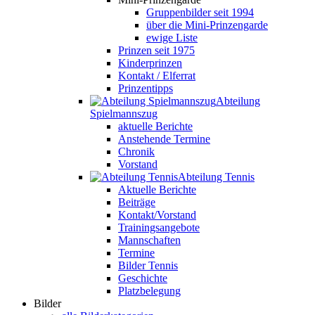
Gruppenbilder seit 1994
über die Mini-Prinzengarde
ewige Liste
Prinzen seit 1975
Kinderprinzen
Kontakt / Elferrat
Prinzentipps
Abteilung
Spielmannszug
aktuelle Berichte
Anstehende Termine
Chronik
Vorstand
Abteilung Tennis
Aktuelle Berichte
Beiträge
Kontakt/Vorstand
Trainingsangebote
Mannschaften
Termine
Bilder Tennis
Geschichte
Platzbelegung
Bilder