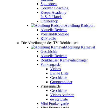
Sponsoren
Coerver Coaching
KeeperAcademy
In Safe Hands
Onlineshop
Abteilung Radsport
Aktuelle Berichte
Vorstand/Kontakte
RTF 2026
Die Abteilungen des TV Rönkhausen
Abteilung Karneval
Geschichte
Aktuelle Berichte
Rönkhauser Karnevalsschlager
Funkengarde
Videos
Ewige Liste
Geschichte
Gruppenbilder
Prinzengarde
Geschichte
Videos Auftritte
ewige Liste
Mini-Funkengarde
Mini-Prinzengarde