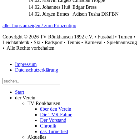
14.02.
Marvin Engels
Christian Hoppe
14.02.
Johannes Huß
Edgar Bress
14.02.
Jürgen Ermes
Adison Tusha DKFBN
alle Tipps anzeigen / zum Prinzentipp
Copyright © 2026 TV Rönkhausen 1892 e.V. • Fussball • Turnen •
Leichtathletik • Ski • Radsport • Tennis • Karneval • Spielmannszug
•. Alle Rechte vorbehalten.
Impressum
Datenschutzerklärung
Start
der Verein
TV Rönkhausen
über den Verein
Die TVR Fahne
Der Vorstand
Chronik
das Turnerlied
Aktuelles