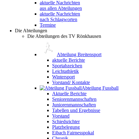
aktuelle Nachrichten
aus allen Abteilungen
aktuelle Nachrichten
nach Schlagworten
Termine
Die Abteilungen
Die Abteilungen des TV Rönkhausen
Abteilung Breitensport
aktuelle Berichte
Sportabzeichen
Leichtathletik
Wintersport
Vorstand/ Kontakte
Abteilung Fussball
Aktuelle Berichte
Seniorenmannschaften
Juniorenmannschaften
Tabellen und Ergebnisse
Vorstand
Schiedsrichter
Platzbelegung
Eibach Fairnesspokal
Chronik