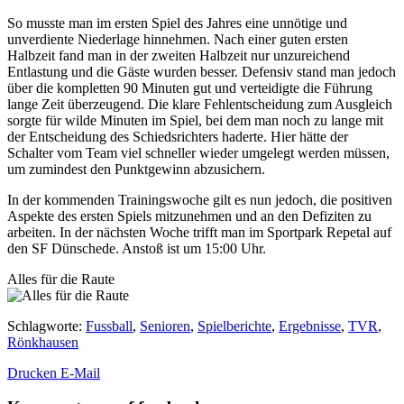
So musste man im ersten Spiel des Jahres eine unnötige und
unverdiente Niederlage hinnehmen. Nach einer guten ersten
Halbzeit fand man in der zweiten Halbzeit nur unzureichend
Entlastung und die Gäste wurden besser. Defensiv stand man jedoch
über die kompletten 90 Minuten gut und verteidigte die Führung
lange Zeit überzeugend. Die klare Fehlentscheidung zum Ausgleich
sorgte für wilde Minuten im Spiel, bei dem man noch zu lange mit
der Entscheidung des Schiedsrichters haderte. Hier hätte der
Schalter vom Team viel schneller wieder umgelegt werden müssen,
um zumindest den Punktgewinn abzusichern.
In der kommenden Trainingswoche gilt es nun jedoch, die positiven
Aspekte des ersten Spiels mitzunehmen und an den Defiziten zu
arbeiten. In der nächsten Woche trifft man im Sportpark Repetal auf
den SF Dünschede. Anstoß ist um 15:00 Uhr.
Alles für die Raute
Schlagworte
:
Fussball
,
Senioren
,
Spielberichte
,
Ergebnisse
,
TVR
,
Rönkhausen
Drucken
E-Mail