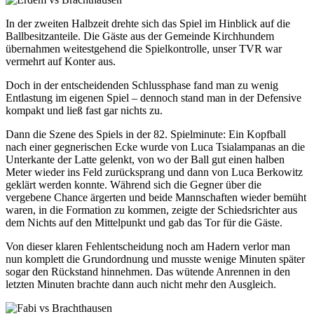
In der zweiten Halbzeit drehte sich das Spiel im Hinblick auf die
Ballbesitzanteile. Die Gäste aus der Gemeinde Kirchhundem
übernahmen weitestgehend die Spielkontrolle, unser TVR war
vermehrt auf Konter aus.
Doch in der entscheidenden Schlussphase fand man zu wenig
Entlastung im eigenen Spiel – dennoch stand man in der Defensive
kompakt und ließ fast gar nichts zu.
Dann die Szene des Spiels in der 82. Spielminute: Ein Kopfball
nach einer gegnerischen Ecke wurde von Luca Tsialampanas an die
Unterkante der Latte gelenkt, von wo der Ball gut einen halben
Meter wieder ins Feld zurücksprang und dann von Luca Berkowitz
geklärt werden konnte. Während sich die Gegner über die
vergebene Chance ärgerten und beide Mannschaften wieder bemüht
waren, in die Formation zu kommen, zeigte der Schiedsrichter aus
dem Nichts auf den Mittelpunkt und gab das Tor für die Gäste.
Von dieser klaren Fehlentscheidung noch am Hadern verlor man
nun komplett die Grundordnung und musste wenige Minuten später
sogar den Rückstand hinnehmen. Das wütende Anrennen in den
letzten Minuten brachte dann auch nicht mehr den Ausgleich.