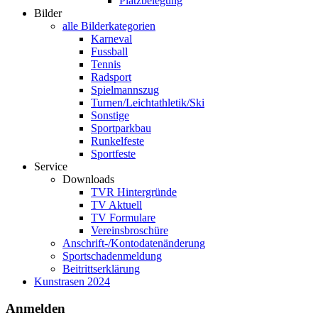
Platzbelegung
Bilder
alle Bilderkategorien
Karneval
Fussball
Tennis
Radsport
Spielmannszug
Turnen/Leichtathletik/Ski
Sonstige
Sportparkbau
Runkelfeste
Sportfeste
Service
Downloads
TVR Hintergründe
TV Aktuell
TV Formulare
Vereinsbroschüre
Anschrift-/Kontodatenänderung
Sportschadenmeldung
Beitrittserklärung
Kunstrasen 2024
Anmelden