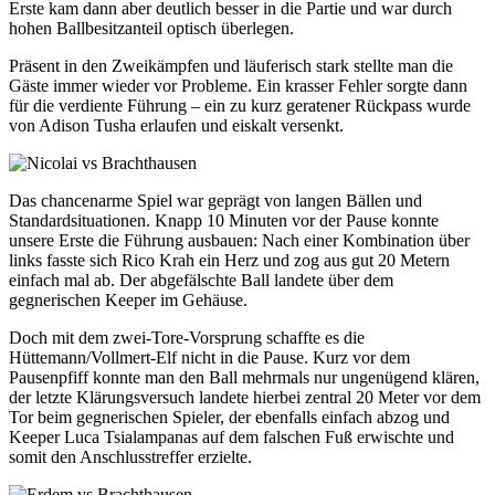
Erste kam dann aber deutlich besser in die Partie und war durch
hohen Ballbesitzanteil optisch überlegen.
Präsent in den Zweikämpfen und läuferisch stark stellte man die
Gäste immer wieder vor Probleme. Ein krasser Fehler sorgte dann
für die verdiente Führung – ein zu kurz geratener Rückpass wurde
von Adison Tusha erlaufen und eiskalt versenkt.
Das chancenarme Spiel war geprägt von langen Bällen und
Standardsituationen. Knapp 10 Minuten vor der Pause konnte
unsere Erste die Führung ausbauen: Nach einer Kombination über
links fasste sich Rico Krah ein Herz und zog aus gut 20 Metern
einfach mal ab. Der abgefälschte Ball landete über dem
gegnerischen Keeper im Gehäuse.
Doch mit dem zwei-Tore-Vorsprung schaffte es die
Hüttemann/Vollmert-Elf nicht in die Pause. Kurz vor dem
Pausenpfiff konnte man den Ball mehrmals nur ungenügend klären,
der letzte Klärungsversuch landete hierbei zentral 20 Meter vor dem
Tor beim gegnerischen Spieler, der ebenfalls einfach abzog und
Keeper Luca Tsialampanas auf dem falschen Fuß erwischte und
somit den Anschlusstreffer erzielte.