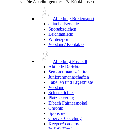
Die Abteilungen des TV Rönkhausen
Abteilung Breitensport
aktuelle Berichte
Sportabzeichen
Leichtathletik
Wintersport
Vorstand/ Kontakte
Abteilung Fussball
Aktuelle Berichte
Seniorenmannschaften
Juniorenmannschaften
Tabellen und Ergebnisse
Vorstand
Schiedsrichter
Platzbelegung
Eibach Fairnesspokal
Chronik
Sponsoren
Coerver Coaching
KeeperAcademy
In Safe Hands