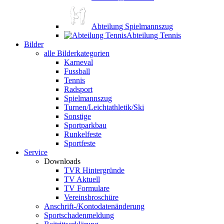
Abteilung Spielmannszug
Abteilung Tennis
Bilder
alle Bilderkategorien
Karneval
Fussball
Tennis
Radsport
Spielmannszug
Turnen/Leichtathletik/Ski
Sonstige
Sportparkbau
Runkelfeste
Sportfeste
Service
Downloads
TVR Hintergründe
TV Aktuell
TV Formulare
Vereinsbroschüre
Anschrift-/Kontodatenänderung
Sportschadenmeldung