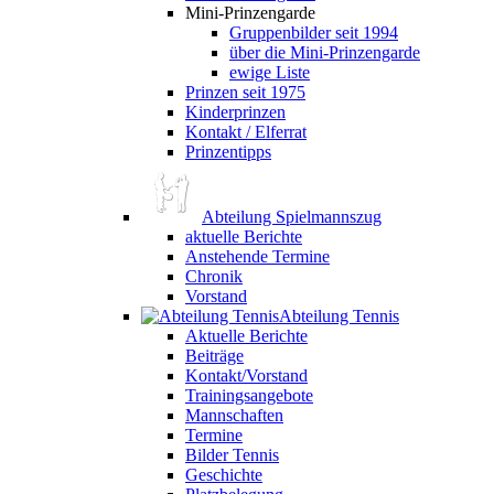
Mini-Prinzengarde
Gruppenbilder seit 1994
über die Mini-Prinzengarde
ewige Liste
Prinzen seit 1975
Kinderprinzen
Kontakt / Elferrat
Prinzentipps
Abteilung Spielmannszug
aktuelle Berichte
Anstehende Termine
Chronik
Vorstand
Abteilung Tennis
Aktuelle Berichte
Beiträge
Kontakt/Vorstand
Trainingsangebote
Mannschaften
Termine
Bilder Tennis
Geschichte