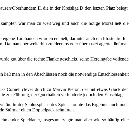
sen/Oberhundem II, die in der Kreisliga D den letzten Platz belegt.
eikämpfen war man zu weit weg und auch die nötige Moral ließ die
eigene Torchancen wurden erspielt, darunter auch ein Pfostentreffer.
. Da man aber weiterhin zu ideenlos oder überhastet agierte, lief man
urde gut über die rechte Flanke geschickt, seine Hereingabe vollende
doch ließ man in den Abschlüssen noch die notwendige Entschlossenheit
ias Corneli clever durch zu Marvin Pieron, der mit etwas Glück den
fte zur Führung, der Querbalken verhinderte jedoch den Einschlag.
verän. In der Schlussphase des Spiels konnte das Ergebnis auch noch
eide Stürmer einen Doppelpack schnürten.
ehmender Spieldauer, insgesamt zeigte man aber wie so häufig eine