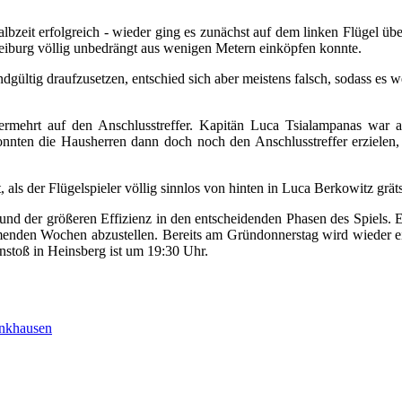
lbzeit erfolgreich - wieder ging es zunächst auf dem linken Flügel übe
reiburg völlig unbedrängt aus wenigen Metern einköpfen konnte.
gültig draufzusetzen, entschied sich aber meistens falsch, sodass es w
rmehrt auf den Anschlusstreffer. Kapitän Luca Tsialampanas war abe
en die Hausherren dann doch noch den Anschlusstreffer erzielen, al
, als der Flügelspieler völlig sinnlos von hinten in Luca Berkowitz grä
nd der größeren Effizienz in den entscheidenden Phasen des Spiels. Ei
mmenden Wochen abzustellen. Bereits am Gründonnerstag wird wieder ei
stoß in Heinsberg ist um 19:30 Uhr.
nkhausen