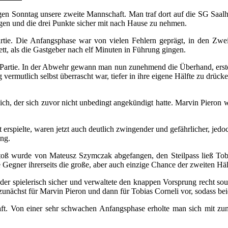
n Sonntag unsere zweite Mannschaft. Man traf dort auf die SG Saalhau
rgen und die drei Punkte sicher mit nach Hause zu nehmen.
rtie. Die Anfangsphase war von vielen Fehlern geprägt, in den Zw
tt, als die Gastgeber nach elf Minuten in Führung gingen.
e Partie. In der Abwehr gewann man nun zunehmend die Überhand, erste 
rmutlich selbst überrascht war, tiefer in ihre eigene Hälfte zu drücken
ch, der sich zuvor nicht unbedingt angekündigt hatte. Marvin Pieron w
 erspielte, waren jetzt auch deutlich zwingender und gefährlicher, je
ng.
bstoß wurde von Mateusz Szymczak abgefangen, den Steilpass ließ Tob
Gegner ihrerseits die große, aber auch einzige Chance der zweiten Häl
er spielerisch sicher und verwaltete den knappen Vorsprung recht sou
 zunächst für Marvin Pieron und dann für Tobias Corneli vor, sodass b
aft. Von einer sehr schwachen Anfangsphase erholte man sich mit zun