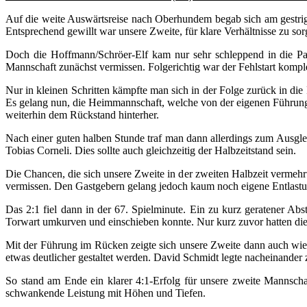
Auf die weite Auswärtsreise nach Oberhundem begab sich am gestrige
Entsprechend gewillt war unsere Zweite, für klare Verhältnisse zu so
Doch die Hoffmann/Schröer-Elf kam nur sehr schleppend in die Pa
Mannschaft zunächst vermissen. Folgerichtig war der Fehlstart komple
Nur in kleinen Schritten kämpfte man sich in der Folge zurück in di
Es gelang nun, die Heimmannschaft, welche von der eigenen Führung ve
weiterhin dem Rückstand hinterher.
Nach einer guten halben Stunde traf man dann allerdings zum Ausglei
Tobias Corneli. Dies sollte auch gleichzeitig der Halbzeitstand sein.
Die Chancen, die sich unsere Zweite in der zweiten Halbzeit vermehrt
vermissen. Den Gastgebern gelang jedoch kaum noch eigene Entlastu
Das 2:1 fiel dann in der 67. Spielminute. Ein zu kurz geratener A
Torwart umkurven und einschieben konnte. Nur kurz zuvor hatten die 
Mit der Führung im Rücken zeigte sich unsere Zweite dann auch wied
etwas deutlicher gestaltet werden. David Schmidt legte nacheinander
So stand am Ende ein klarer 4:1-Erfolg für unsere zweite Mannsch
schwankende Leistung mit Höhen und Tiefen.