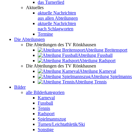
das Turnerlied
Aktuelles
aktuelle Nachrichten
aus allen Abteilungen
aktuelle Nachrichten
nach Schlagworten
Termine
Die Abteilungen
Die Abteilungen des TV Rönkhausen
Abteilung Breitensport
Abteilung Fussball
Abteilung Radsport
Die Abteilungen des TV Rönkhausen
Abteilung Karneval
Abteilung Spielmann
Abteilung Tennis
Bilder
alle Bilderkategorien
Karneval
Fussball
Tennis
Radsport
Spielmannszug
Turnen/Leichtathletik/Ski
Sonstige