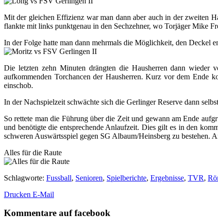
Mit der gleichen Effizienz war man dann aber auch in der zweiten Ha
flankte mit links punktgenau in den Sechzehner, wo Torjäger Mike F
In der Folge hatte man dann mehrmals die Möglichkeit, den Deckel end
Die letzten zehn Minuten drängten die Hausherren dann wieder ve
aufkommenden Torchancen der Hausherren. Kurz vor dem Ende konnt
einschob.
In der Nachspielzeit schwächte sich die Gerlinger Reserve dann selbst
So rettete man die Führung über die Zeit und gewann am Ende aufgru
und benötigte die entsprechende Anlaufzeit. Dies gilt es in den ko
schweren Auswärtsspiel gegen SG Albaum/Heinsberg zu bestehen. An
Alles für die Raute
Schlagworte
:
Fussball
,
Senioren
,
Spielberichte
,
Ergebnisse
,
TVR
,
Rö
Drucken
E-Mail
Kommentare auf facebook