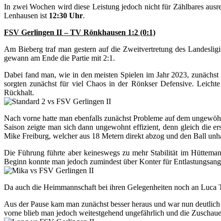
In zwei Wochen wird diese Leistung jedoch nicht für Zählbares au
Lenhausen ist
12:30 Uhr
.
FSV Gerlingen II – TV Rönkhausen 1:2 (0:1)
Am Bieberg traf man gestern auf die Zweitvertretung des Landeslig
gewann am Ende die Partie mit 2:1.
Dabei fand man, wie in den meisten Spielen im Jahr 2023, zunächst 
sorgten zunächst für viel Chaos in der Rönkser Defensive. Leich
Rückhalt.
Nach vorne hatte man ebenfalls zunächst Probleme auf dem ungewöhnl
Saison zeigte man sich dann ungewohnt effizient, denn gleich die er
Mike Freiburg, welcher aus 18 Metern direkt abzog und den Ball unha
Die Führung führte aber keineswegs zu mehr Stabilität im Hütteman
Beginn konnte man jedoch zumindest über Konter für Entlastungsangri
Da auch die Heimmannschaft bei ihren Gelegenheiten noch an Luca Tsi
Aus der Pause kam man zunächst besser heraus und war nun deutlich 
vorne blieb man jedoch weitestgehend ungefährlich und die Zuschaue