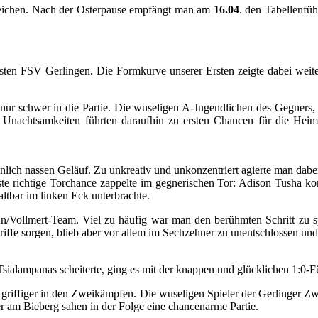
sreichen. Nach der Osterpause empfängt man am
16.04
. den Tabellenfüh
isten FSV Gerlingen. Die Formkurve unserer Ersten zeigte dabei wei
nur schwer in die Partie. Die wuseligen A-Jugendlichen des Gegners, 
te Unachtsamkeiten führten daraufhin zu ersten Chancen für die Hei
ich nassen Geläuf. Zu unkreativ und unkonzentriert agierte man dabei 
ste richtige Torchance zappelte im gegnerischen Tor: Adison Tusha ko
ltbar im linken Eck unterbrachte.
n/Vollmert-Team. Viel zu häufig war man den berühmten Schritt zu sp
ffe sorgen, blieb aber vor allem im Sechzehner zu unentschlossen und
alampanas scheiterte, ging es mit der knappen und glücklichen 1:0-Fü
griffiger in den Zweikämpfen. Die wuseligen Spieler der Gerlinger Zw
r am Bieberg sahen in der Folge eine chancenarme Partie.