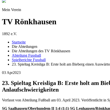
Mein Verein
TV Rönkhausen
1892 e.V.
Startseite
Die Abteilungen
Die Abteilungen des TV Rönkhausen
Abteilung Fussball
Spielberichte Fussball
23. Spieltag Kreisliga B: Erste holt am Bieberg einen Auswärt
03 Apr
2023
23. Spieltag Kreisliga B: Erste holt am Bi
Anlaufschwierigkeiten
Verfasst von Abteilung Fußball am
03. April 2023
. Veröffentlicht in 
SG Saalhausen/Oberhundem II 1:4 (1:1) SG Lenhausen/Rönkhau