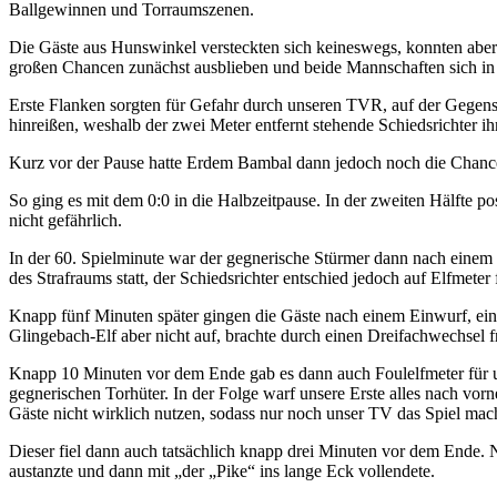
Ballgewinnen und Torraumszenen.
Die Gäste aus Hunswinkel versteckten sich keineswegs, konnten aber 
großen Chancen zunächst ausblieben und beide Mannschaften sich in d
Erste Flanken sorgten für Gefahr durch unseren TVR, auf der Gegens
hinreißen, weshalb der zwei Meter entfernt stehende Schiedsrichter ihm
Kurz vor der Pause hatte Erdem Bambal dann jedoch noch die Chance
So ging es mit dem 0:0 in die Halbzeitpause. In der zweiten Hälfte p
nicht gefährlich.
In der 60. Spielminute war der gegnerische Stürmer dann nach einem
des Strafraums statt, der Schiedsrichter entschied jedoch auf Elfmete
Knapp fünf Minuten später gingen die Gäste nach einem Einwurf, ei
Glingebach-Elf aber nicht auf, brachte durch einen Dreifachwechsel f
Knapp 10 Minuten vor dem Ende gab es dann auch Foulelfmeter für un
gegnerischen Torhüter. In der Folge warf unsere Erste alles nach vo
Gäste nicht wirklich nutzen, sodass nur noch unser TV das Spiel mac
Dieser fiel dann auch tatsächlich knapp drei Minuten vor dem Ende.
austanzte und dann mit „der „Pike“ ins lange Eck vollendete.