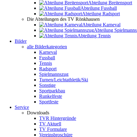
Abteilung Breitensport
Abteilung Fussball
Abteilung Radsport
Die Abteilungen des TV Rönkhausen
Abteilung Karneval
Abteilung Spielmann
Abteilung Tennis
Bilder
alle Bilderkategorien
Karneval
Fussball
Tennis
Radsport
Spielmannszug
Turnen/Leichtathletik/Ski
Sonstige
Sportparkbau
Runkelfeste
Sportfeste
Service
Downloads
TVR Hintergründe
TV Aktuell
TV Formulare
Vereinsbroschüre