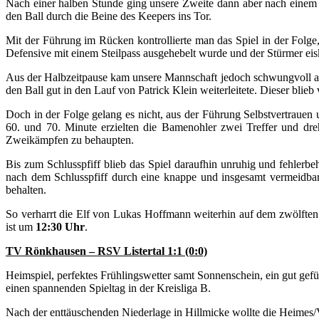
Nach einer halben Stunde ging unsere Zweite dann aber nach einem t
den Ball durch die Beine des Keepers ins Tor.
Mit der Führung im Rücken kontrollierte man das Spiel in der Folg
Defensive mit einem Steilpass ausgehebelt wurde und der Stürmer eis
Aus der Halbzeitpause kam unsere Mannschaft jedoch schwungvoll au
den Ball gut in den Lauf von Patrick Klein weiterleitete. Dieser blieb 
Doch in der Folge gelang es nicht, aus der Führung Selbstvertrauen
60. und 70. Minute erzielten die Bamenohler zwei Treffer und dre
Zweikämpfen zu behaupten.
Bis zum Schlusspfiff blieb das Spiel daraufhin unruhig und fehlerb
nach dem Schlusspfiff durch eine knappe und insgesamt vermeidbar
behalten.
So verharrt die Elf von Lukas Hoffmann weiterhin auf dem zwölften 
ist um
12:30 Uhr
.
TV Rönkhausen – RSV Listertal 1:1 (0:0)
Heimspiel, perfektes Frühlingswetter samt Sonnenschein, ein gut gefül
einen spannenden Spieltag in der Kreisliga B.
Nach der enttäuschenden Niederlage in Hillmicke wollte die Heimes/V