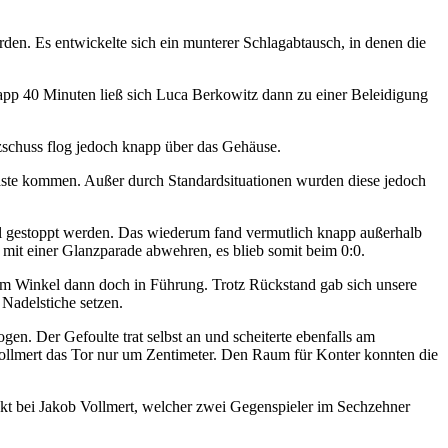
den. Es entwickelte sich ein munterer Schlagabtausch, in denen die
app 40 Minuten ließ sich Luca Berkowitz dann zu einer Beleidigung
zschuss flog jedoch knapp über das Gehäuse.
e Gäste kommen. Außer durch Standardsituationen wurden diese jedoch
ul gestoppt werden. Das wiederum fand vermutlich knapp außerhalb
ß mit einer Glanzparade abwehren, es blieb somit beim 0:0.
em Winkel dann doch in Führung. Trotz Rückstand gab sich unsere
 Nadelstiche setzen.
. Der Gefoulte trat selbst an und scheiterte ebenfalls am
 Vollmert das Tor nur um Zentimeter. Den Raum für Konter konnten die
kt bei Jakob Vollmert, welcher zwei Gegenspieler im Sechzehner