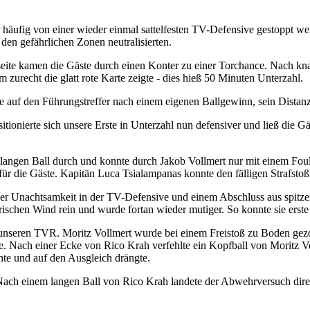
häufig von einer wieder einmal sattelfesten TV-Defensive gestoppt wer
en gefährlichen Zonen neutralisierten.
eite kamen die Gäste durch einen Konter zu einer Torchance. Nach kn
 zurecht die glatt rote Karte zeigte - dies hieß 50 Minuten Unterzahl.
 auf den Führungstreffer nach einem eigenen Ballgewinn, sein Distan
ositionierte sich unsere Erste in Unterzahl nun defensiver und ließ di
 langen Ball durch und konnte durch Jakob Vollmert nur mit einem Fo
r für die Gäste. Kapitän Luca Tsialampanas konnte den fälligen Strafsto
ner Unachtsamkeit in der TV-Defensive und einem Abschluss aus spitz
rischen Wind rein und wurde fortan wieder mutiger. So konnte sie erste
seren TVR. Moritz Vollmert wurde bei einem Freistoß zu Boden gezogen
rne. Nach einer Ecke von Rico Krah verfehlte ein Kopfball von Moritz
hte und auf den Ausgleich drängte.
 Nach einem langen Ball von Rico Krah landete der Abwehrversuch dire