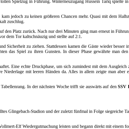
ollen Spielzug in Führung. Winterneuzugang Hussein Tariq spielte in s
e, kam jedoch zu keinen größeren Chancen mehr. Quasi mit dem Halbzei
kalt zuschlug.
f den Platz zurück. Nach nur drei Minuten ging man erneut in Führu
vor dem Tor kaltschnäuzig und stellte auf 2:1.
 und Sicherheit zu ziehen. Stattdessen kamen die Gäste wieder besse
hten das Spiel zu ihren Gunsten. In dieser Phase gewährte man den 
ehaftet. Eine echte Druckphase, um sich zumindest mit dem Ausgleich
e Niederlage mit leeren Händen da. Alles in allem zeigte man aber 
Tabellenrang. In der nächsten Woche trifft sie auswärts auf den
SSV E
ltes Glingebach-Stadion und der zuletzt fünfmal in Folge siegreiche Ta
ollmert-Elf Wiedergutmachung leisten und begann direkt mit einem for