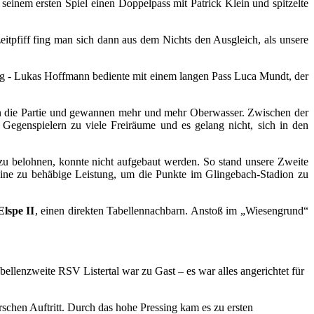
einem ersten Spiel einen Doppelpass mit Patrick Klein und spitzelte
tpfiff fing man sich dann aus dem Nichts den Ausgleich, als unsere
ng - Lukas Hoffmann bediente mit einem langen Pass Luca Mundt, der
r in die Partie und gewannen mehr und mehr Oberwasser. Zwischen der
Gegenspielern zu viele Freiräume und es gelang nicht, sich in den
 zu belohnen, konnte nicht aufgebaut werden. So stand unsere Zweite
eine zu behäbige Leistung, um die Punkte im Glingebach-Stadion zu
lspe II
, einen direkten Tabellennachbarn. Anstoß im „Wiesengrund“
bellenzweite RSV Listertal war zu Gast – es war alles angerichtet für
schen Auftritt. Durch das hohe Pressing kam es zu ersten