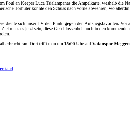
inem Foul an Keeper Luca Tsialampanas die Ampelkarte, weshalb die Na
erische Torhüter konnte den Schuss nach vorne abwehren, wo allerdings
l verdiente sich unser TV den Punkt gegen den Aufstiegsfavoriten. Vor
 Ziel muss es jetzt sein, diese Geschlossenheit auch in den kommend
holen.
berbracht ran. Dort trifft man um
15:00 Uhr
auf
Vatanspor Meggen
erstand