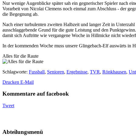
Nur wenige Augenblicke später sah ein gegnerischer Spieler nach e
Vorarbeit von Nicolai Clemens noch einmal zum Abschluss - der gegn
die Begegnung ab.
Nach einer turbulenten zweiten Halbzeit und langer Zeit in Unterzah
ausschlaggebende Grund für die gute Leistung und den Punktgewinn.
damit sich Auftritte wie vergangene Woche in Hillmicke nicht wieder
In der kommenden Woche muss unsere Glingebach-Elf auswärts in Hal
Alles für die Raute
Schlagworte
:
Fussball
,
Senioren
,
Ergebnisse
,
TVR
,
Rönkhausen
,
Unt
Drucken
E-Mail
Kommentare auf facebook
Tweet
Abteilungsmenü