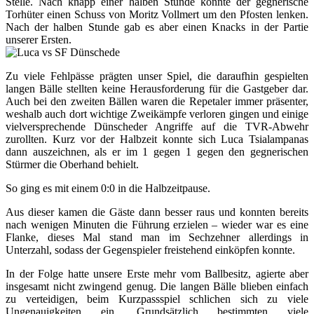
Stelle. Nach knapp einer halben Stunde konnte der gegnerische
Torhüter einen Schuss von Moritz Vollmert um den Pfosten lenken.
Nach der halben Stunde gab es aber einen Knacks in der Partie
unserer Ersten.
Zu viele Fehlpässe prägten unser Spiel, die daraufhin gespielten
langen Bälle stellten keine Herausforderung für die Gastgeber dar.
Auch bei den zweiten Bällen waren die Repetaler immer präsenter,
weshalb auch dort wichtige Zweikämpfe verloren gingen und einige
vielversprechende Dünscheder Angriffe auf die TVR-Abwehr
zurollten. Kurz vor der Halbzeit konnte sich Luca Tsialampanas
dann auszeichnen, als er im 1 gegen 1 gegen den gegnerischen
Stürmer die Oberhand behielt.
So ging es mit einem 0:0 in die Halbzeitpause.
Aus dieser kamen die Gäste dann besser raus und konnten bereits
nach wenigen Minuten die Führung erzielen – wieder war es eine
Flanke, dieses Mal stand man im Sechzehner allerdings in
Unterzahl, sodass der Gegenspieler freistehend einköpfen konnte.
In der Folge hatte unsere Erste mehr vom Ballbesitz, agierte aber
insgesamt nicht zwingend genug. Die langen Bälle blieben einfach
zu verteidigen, beim Kurzpassspiel schlichen sich zu viele
Ungenauigkeiten ein. Grundsätzlich bestimmten viele