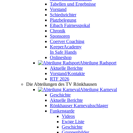
Tabellen und Ergebnisse
Vorstand
Schiedsrichter
Platzbelegung
Eibach Fairnesspokal
Chronik
Sponsoren
Coerver Coaching
KeeperAcademy
In Safe Hands
Onlineshop
Abteilung Radsport
Aktuelle Berichte
Vorstand/Kontakte
RTF 2026
Die Abteilungen des TV Rönkhausen
Abteilung Karneval
Geschichte
Aktuelle Berichte
Rönkhauser Karnevalsschlager
Funkengarde
Videos
Ewige Liste
Geschichte
Gruppenbilder