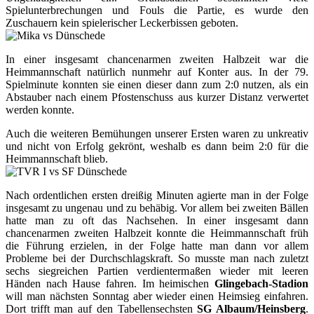
Spielunterbrechungen und Fouls die Partie, es wurde den
Zuschauern kein spielerischer Leckerbissen geboten.
In einer insgesamt chancenarmen zweiten Halbzeit war die
Heimmannschaft natürlich nunmehr auf Konter aus. In der 79.
Spielminute konnten sie einen dieser dann zum 2:0 nutzen, als ein
Abstauber nach einem Pfostenschuss aus kurzer Distanz verwertet
werden konnte.
Auch die weiteren Bemühungen unserer Ersten waren zu unkreativ
und nicht von Erfolg gekrönt, weshalb es dann beim 2:0 für die
Heimmannschaft blieb.
Nach ordentlichen ersten dreißig Minuten agierte man in der Folge
insgesamt zu ungenau und zu behäbig. Vor allem bei zweiten Bällen
hatte man zu oft das Nachsehen. In einer insgesamt dann
chancenarmen zweiten Halbzeit konnte die Heimmannschaft früh
die Führung erzielen, in der Folge hatte man dann vor allem
Probleme bei der Durchschlagskraft. So musste man nach zuletzt
sechs siegreichen Partien verdientermaßen wieder mit leeren
Händen nach Hause fahren. Im heimischen
Glingebach-Stadion
will man nächsten Sonntag aber wieder einen Heimsieg einfahren.
Dort trifft man auf den Tabellensechsten
SG Albaum/Heinsberg
.