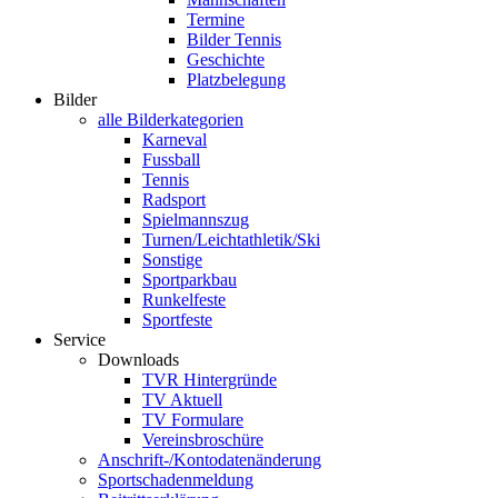
Termine
Bilder Tennis
Geschichte
Platzbelegung
Bilder
alle Bilderkategorien
Karneval
Fussball
Tennis
Radsport
Spielmannszug
Turnen/Leichtathletik/Ski
Sonstige
Sportparkbau
Runkelfeste
Sportfeste
Service
Downloads
TVR Hintergründe
TV Aktuell
TV Formulare
Vereinsbroschüre
Anschrift-/Kontodatenänderung
Sportschadenmeldung