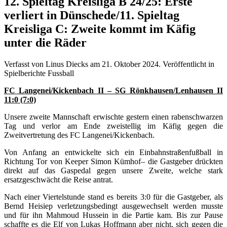
12. Spieltag Kreisliga B 24/25: Erste
verliert in Dünschede/11. Spieltag
Kreisliga C: Zweite kommt im Käfig
unter die Räder
Verfasst von Linus Diecks am
21. Oktober 2024
. Veröffentlicht in
Spielberichte Fussball
FC Langenei/Kickenbach II – SG Rönkhausen/Lenhausen II
11:0 (7:0)
Unsere zweite Mannschaft erwischte gestern einen rabenschwarzen
Tag und verlor am Ende zweistellig im Käfig gegen die
Zweitvertretung des FC Langenei/Kickenbach.
Von Anfang an entwickelte sich ein Einbahnstraßenfußball in
Richtung Tor von Keeper Simon Kümhof– die Gastgeber drückten
direkt auf das Gaspedal gegen unsere Zweite, welche stark
ersatzgeschwächt die Reise antrat.
Nach einer Viertelstunde stand es bereits 3:0 für die Gastgeber, als
Bernd Heisiep verletzungsbedingt ausgewechselt werden musste
und für ihn Mahmoud Hussein in die Partie kam. Bis zur Pause
schaffte es die Elf von Lukas Hoffmann aber nicht, sich gegen die