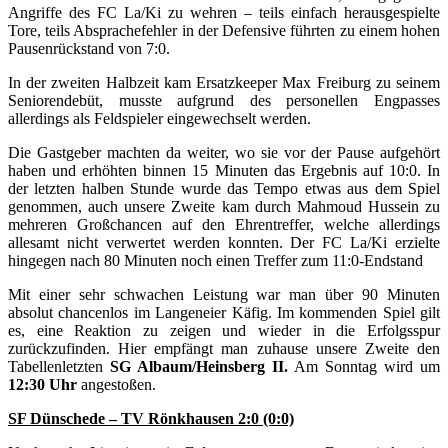
Angriffe des FC La/Ki zu wehren – teils einfach herausgespielte
Tore, teils Absprachefehler in der Defensive führten zu einem hohen
Pausenrückstand von 7:0.
In der zweiten Halbzeit kam Ersatzkeeper Max Freiburg zu seinem
Seniorendebüt, musste aufgrund des personellen Engpasses
allerdings als Feldspieler eingewechselt werden.
Die Gastgeber machten da weiter, wo sie vor der Pause aufgehört
haben und erhöhten binnen 15 Minuten das Ergebnis auf 10:0. In
der letzten halben Stunde wurde das Tempo etwas aus dem Spiel
genommen, auch unsere Zweite kam durch Mahmoud Hussein zu
mehreren Großchancen auf den Ehrentreffer, welche allerdings
allesamt nicht verwertet werden konnten. Der FC La/Ki erzielte
hingegen nach 80 Minuten noch einen Treffer zum 11:0-Endstand
Mit einer sehr schwachen Leistung war man über 90 Minuten
absolut chancenlos im Langeneier Käfig. Im kommenden Spiel gilt
es, eine Reaktion zu zeigen und wieder in die Erfolgsspur
zurückzufinden. Hier empfängt man zuhause unsere Zweite den
Tabellenletzten
SG Albaum/Heinsberg II.
Am Sonntag wird um
12:30 Uhr
angestoßen.
SF Dünschede – TV Rönkhausen 2:0 (0:0)