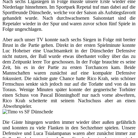
Nach sechs Ligasiegen in Folge musste unsere Erste wieder eine
Niederlage hinnehmen. Im Sportpark Repetal traf man dabei auf die
Sportfreunde Dünschede, welche vor der Saison als Aufstiegsfavorit
gehandelt wurde. Nach durchwachsenen Saisonstart sind die
Repetaler wieder in der Spur und waren zuvor schon fünf Spiele in
Folge ungeschlagen.
Aber auch unser TV konnte nach sechs Siegen in Folge mit breiter
Brust in die Partie gehen. Direkt in der ersten Spielminute konnte
Luc Hoheiser eine Unachtsamkeit in der Dünscheder Defensive
nicht nutzen, der Ball wurde etwas überhastet volley über das zu
dem Zeitpunkt leere Tor geschossen. In der Folge brauchte es seine
Zeit, bis es in der Partie zu ersten Torchancen kam. Beide
Mannschaften waren zunächst auf eine kompakte Defensive
fokussiert. Die nächste gute Chance hatte Rico Krah, sein schöner
Fernschuss senkte sich jedoch nur auf die Torlatte und von da ins
Toraus. Wenige Minuten später konnte der gegnerische Torhüter
einen Schuss von Pascal Bönninghoff nur nach vorne abwehren,
Rico Krah scheiterte mit seinem Nachschuss aber an einen
Abwehrspieler.
Die Gäste hingegen wurden immer wieder über außen gefährlich
und konnten zu viele Flanken in den Sechzehner spielen. Unsere
Defensive und Luca Tsialampanas waren aber zunächst immer zur