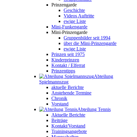
Prinzengarde
Geschichte
Videos Auftritte
ewige Liste
Mini-Funkengarde
Mini-Prinzengarde
Gruppenbilder seit 1994
über die Mini-Prinzengarde
ewige Liste
Prinzen seit 1975
Kinderprinzen
Kontakt / Elferrat
Prinzentipps
Abteilung
Spielmannszug
aktuelle Berichte
Anstehende Termine
Chronik
Vorstand
Abteilung Tennis
Aktuelle Berichte
Beiträge
Kontakt/Vorstand
Trainingsangebote
Mannschaften