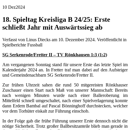
10 Dez
2024
18. Spieltag Kreisliga B 24/25: Erste
schließt Jahr mit Auswärtssieg ab
Verfasst von Linus Diecks am
10. Dezember 2024
. Veröffentlicht in
Spielberichte Fussball
SG Serkenrode/Fretter II – TV Rönkhausen 1:3 (1:2)
Am vergangenen Sonntag stand für unsere Erste das letzte Spiel im
Kalenderjahr 2024 an. In Fretter traf man dabei auf den Aufsteiger
und Gemeindenachbarn SG Serkenrode/Fretter II.
Zur frühen Uhrzeit sahen die rund 50 mitgereisten Rönkhauser
Zuschauer einen Start nach Maß von unserer Mannschaft: Bereits
nach wenigen Minuten wurde nach einer Balleroberung im
Mittelfeld schnell umgeschaltet, nach einer Spielverlagerung konnte
dann Erdem Bambal auf Pascal Bönninghoff durchstecken, welcher
vor dem Torhüter eiskalt zur Führung einschob.
In der Folge gab die frühe Führung unserer Erste dennoch nicht die
nötige Sicherheit. Trotz großer Ballbesitzanteile blieb man gerade in