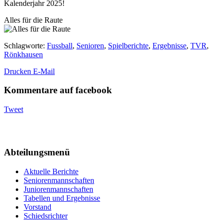
Kalenderjahr 2025!
Alles für die Raute
Schlagworte
:
Fussball
,
Senioren
,
Spielberichte
,
Ergebnisse
,
TVR
,
Rönkhausen
Drucken
E-Mail
Kommentare auf facebook
Tweet
Abteilungsmenü
Aktuelle Berichte
Seniorenmannschaften
Juniorenmannschaften
Tabellen und Ergebnisse
Vorstand
Schiedsrichter