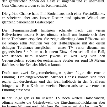
den gefährlichen Zonen der Gäste zu ungenau und zu überhastet.
Gute Chancen wurden so im Keim erstickt.
Die größte Chance hatte Phil Broichhaus nach einer Freistoßflanke,
er scheiterte aber aus kurzer Distanz und spitzem Winkel am
glänzend parierenden Gästekeeper.
Die Heimmannschaft hingegen schaltete nach den vielen
Ballverlusten unserer Ersten oftmals schnell um, konnte sich aber
keine Torchance erspielen. Sie zeigte allerdings dann Effizienz, als
sie knapp zehn Minuten vor der Halbzeitpause mit der ersten
richtigen Torchance ausglichen – unser TV verlor diesmal am
gegnerischen Strafraum nach einem Einwurf zu schnell den Ball,
war danach beim Konter jeweils zu weit weg von den
Gegenspielern, sodass der gegnerische Spieler aus rund 16 Metern
flach ins rechte Eck abschließen konnte.
Doch nur zwei Zeigerumdrehungen später folgte die erneute
Führung. Der eingewechselte Michael Hanses konnte sich über
rechts gut durchsetzen und den Ball halbhoch in den Strafraum
bringen, wo Rico Krah am zweiten Pfosten artistisch zur erneuten
Führung einschoss.
In der Folge gab es für unseren TV noch weitere Halbchancen,
oftmals konnte die Gästeabwehr die Einschussmöglichkeiten aber
im letzten Moment noch blocken. So ging es mit der knappen 2:1-