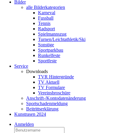
Bilder
alle Bilderkategorien
Karneval
Fussball
Tennis
Radsport
Spielmannszug
Turnen/Leichtathletik/Ski
Sonstige
Sportparkbau
Runkelfeste
Sportfeste
Service
Downloads
TVR Hintergründe
TV Aktuell
TV Formulare
Vereinsbroschüre
Anschrift-/Kontodatenänderung
Sportschadenmeldung
Beitrittserklärung
Kunstrasen 2024
Anmelden