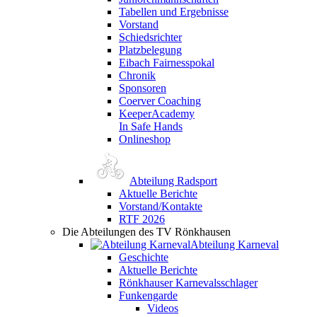
Tabellen und Ergebnisse
Vorstand
Schiedsrichter
Platzbelegung
Eibach Fairnesspokal
Chronik
Sponsoren
Coerver Coaching
KeeperAcademy
In Safe Hands
Onlineshop
Abteilung Radsport
Aktuelle Berichte
Vorstand/Kontakte
RTF 2026
Die Abteilungen des TV Rönkhausen
Abteilung Karneval
Geschichte
Aktuelle Berichte
Rönkhauser Karnevalsschlager
Funkengarde
Videos