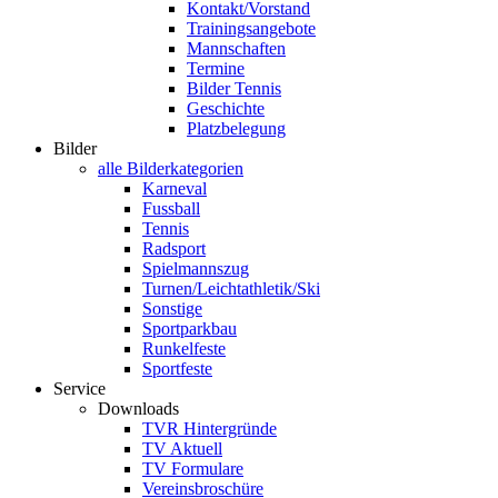
Kontakt/Vorstand
Trainingsangebote
Mannschaften
Termine
Bilder Tennis
Geschichte
Platzbelegung
Bilder
alle Bilderkategorien
Karneval
Fussball
Tennis
Radsport
Spielmannszug
Turnen/Leichtathletik/Ski
Sonstige
Sportparkbau
Runkelfeste
Sportfeste
Service
Downloads
TVR Hintergründe
TV Aktuell
TV Formulare
Vereinsbroschüre