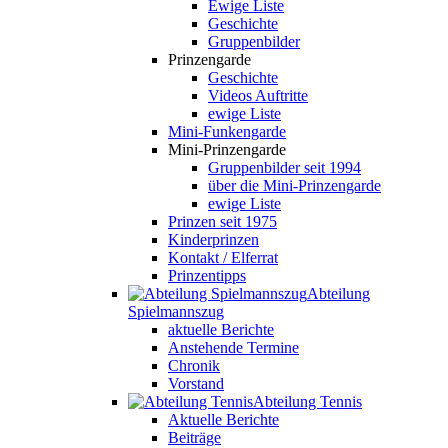
Ewige Liste
Geschichte
Gruppenbilder
Prinzengarde
Geschichte
Videos Auftritte
ewige Liste
Mini-Funkengarde
Mini-Prinzengarde
Gruppenbilder seit 1994
über die Mini-Prinzengarde
ewige Liste
Prinzen seit 1975
Kinderprinzen
Kontakt / Elferrat
Prinzentipps
Abteilung
Spielmannszug
aktuelle Berichte
Anstehende Termine
Chronik
Vorstand
Abteilung Tennis
Aktuelle Berichte
Beiträge