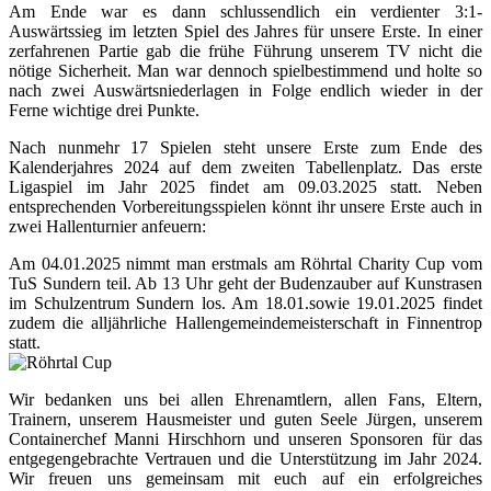
Am Ende war es dann schlussendlich ein verdienter 3:1-
Auswärtssieg im letzten Spiel des Jahres für unsere Erste. In einer
zerfahrenen Partie gab die frühe Führung unserem TV nicht die
nötige Sicherheit. Man war dennoch spielbestimmend und holte so
nach zwei Auswärtsniederlagen in Folge endlich wieder in der
Ferne wichtige drei Punkte.
Nach nunmehr 17 Spielen steht unsere Erste zum Ende des
Kalenderjahres 2024 auf dem zweiten Tabellenplatz. Das erste
Ligaspiel im Jahr 2025 findet am 09.03.2025 statt. Neben
entsprechenden Vorbereitungsspielen könnt ihr unsere Erste auch in
zwei Hallenturnier anfeuern:
Am 04.01.2025 nimmt man erstmals am Röhrtal Charity Cup vom
TuS Sundern teil. Ab 13 Uhr geht der Budenzauber auf Kunstrasen
im Schulzentrum Sundern los. Am 18.01.sowie 19.01.2025 findet
zudem die alljährliche Hallengemeindemeisterschaft in Finnentrop
statt.
Wir bedanken uns bei allen Ehrenamtlern, allen Fans, Eltern,
Trainern, unserem Hausmeister und guten Seele Jürgen, unserem
Containerchef Manni Hirschhorn und unseren Sponsoren für das
entgegengebrachte Vertrauen und die Unterstützung im Jahr 2024.
Wir freuen uns gemeinsam mit euch auf ein erfolgreiches