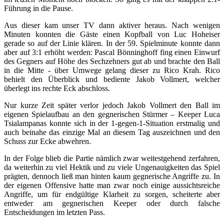
Führung in die Pause.
Aus dieser kam unser TV dann aktiver heraus. Nach wenigen
Minuten konnten die Gäste einen Kopfball von Luc Hoheiser
gerade so auf der Linie klären. In der 59. Spielminute konnte dann
aber auf 3:1 erhöht werden: Pascal Bönninghoff fing einen Einwurf
des Gegners auf Höhe des Sechzehners gut ab und brachte den Ball
in die Mitte - über Umwege gelang dieser zu Rico Krah. Rico
behielt den Überblick und bediente Jakob Vollmert, welcher
überlegt ins rechte Eck abschloss.
Nur kurze Zeit später verlor jedoch Jakob Vollmert den Ball im
eigenen Spielaufbau an den gegnerischen Stürmer – Keeper Luca
Tsialampanas konnte sich in der 1-gegen-1-Situation erstmalig und
auch beinahe das einzige Mal an diesem Tag auszeichnen und den
Schuss zur Ecke abwehren.
In der Folge blieb die Partie nämlich zwar weitestgehend zerfahren,
da weiterhin zu viel Hektik und zu viele Ungenauigkeiten das Spiel
prägten, dennoch ließ man hinten kaum gegnerische Angriffe zu. In
der eigenen Offensive hatte man zwar noch einige aussichtsreiche
Angriffe, um für endgültige Klarheit zu sorgen, scheiterte aber
entweder am gegnerischen Keeper oder durch falsche
Entscheidungen im letzten Pass.