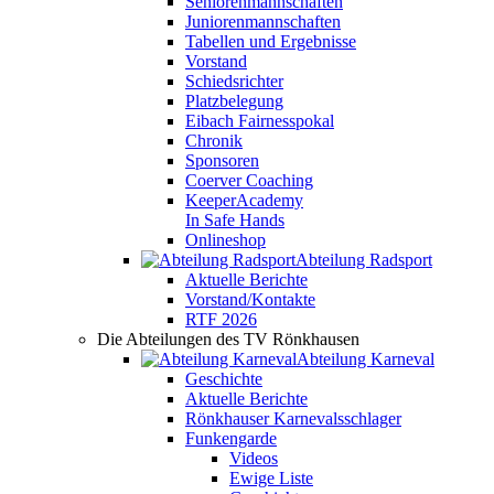
Seniorenmannschaften
Juniorenmannschaften
Tabellen und Ergebnisse
Vorstand
Schiedsrichter
Platzbelegung
Eibach Fairnesspokal
Chronik
Sponsoren
Coerver Coaching
KeeperAcademy
In Safe Hands
Onlineshop
Abteilung Radsport
Aktuelle Berichte
Vorstand/Kontakte
RTF 2026
Die Abteilungen des TV Rönkhausen
Abteilung Karneval
Geschichte
Aktuelle Berichte
Rönkhauser Karnevalsschlager
Funkengarde
Videos
Ewige Liste