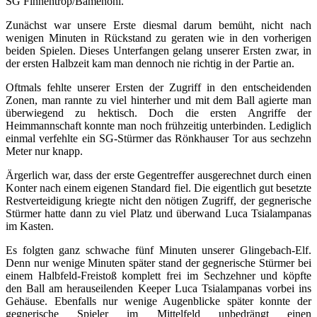
SG Finnentrop/Bamenohl.
Zunächst war unsere Erste diesmal darum bemüht, nicht nach
wenigen Minuten in Rückstand zu geraten wie in den vorherigen
beiden Spielen. Dieses Unterfangen gelang unserer Ersten zwar, in
der ersten Halbzeit kam man dennoch nie richtig in der Partie an.
Oftmals fehlte unserer Ersten der Zugriff in den entscheidenden
Zonen, man rannte zu viel hinterher und mit dem Ball agierte man
überwiegend zu hektisch. Doch die ersten Angriffe der
Heimmannschaft konnte man noch frühzeitig unterbinden. Lediglich
einmal verfehlte ein SG-Stürmer das Rönkhauser Tor aus sechzehn
Meter nur knapp.
Ärgerlich war, dass der erste Gegentreffer ausgerechnet durch einen
Konter nach einem eigenen Standard fiel. Die eigentlich gut besetzte
Restverteidigung kriegte nicht den nötigen Zugriff, der gegnerische
Stürmer hatte dann zu viel Platz und überwand Luca Tsialampanas
im Kasten.
Es folgten ganz schwache fünf Minuten unserer Glingebach-Elf.
Denn nur wenige Minuten später stand der gegnerische Stürmer bei
einem Halbfeld-Freistoß komplett frei im Sechzehner und köpfte
den Ball am herauseilenden Keeper Luca Tsialampanas vorbei ins
Gehäuse. Ebenfalls nur wenige Augenblicke später konnte der
gegnerische Spieler im Mittelfeld unbedrängt einen