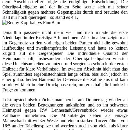
dem Anschlusstreffer folgte die endgültige Entscheidung. Die
Oberliga-Leihgabe auf der linken Seite setzte sich mit seiner
Schnelligkeit gegen mehrere Gegenspieler durch und brauchte den
Ball nur noch querlegen - so stand es 4:1.
Daraufhin passierte nicht mehr viel und man musste die erste
Niederlage in der Kreisliga A hinnehmen. Alles in allem zeigte man
im Gegensatz zu den vorherigen beiden Partien nicht die gewohnt
lauffreudige und zweikampfstarke Leistung und hatte so keinen
Zugriff auf die Gegenspieler. Die individuelle Qualität der
Heimmannschaft, insbesondere der Oberliga-Leihgaben wussten
diese Unachtsamkeiten zu nutzen und sorgten so schon in der ersten
Halbzeit für klare Verhältnisse. Im zweiten Abschnitt hielt man das
Spiel zumindest ergebnistechnisch lange offen, biss sich jedoch an
einer gut sortierten Bamenohler Defensive die Zähne aus und kam
so nie wirklich in eine Druckphase rein, um ernsthaft für Punkte in
Frage zu kommen.
Leistungstechnisch möchte man bereits am Donnerstag wieder an
die ersten beiden Begegnungen anknüpfen und so im schweren
Heimspiel gegen RW Lennestadt/Grevenbrück wieder etwas
Zählbares mitnehmen. Die Mitaufsteiger stehen als einzige
Mannschaft mit weißer Weste und einem starken Torverhältnis von
16:5 an der Tabellenspitze und werden zurecht von vielen als klarer