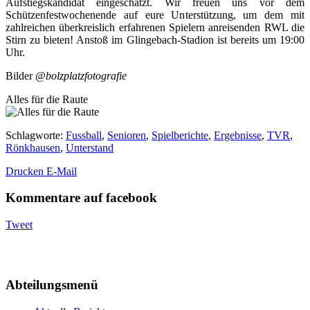
Aufstiegskandidat eingeschätzt. Wir freuen uns vor dem
Schützenfestwochenende auf eure Unterstützung, um dem mit
zahlreichen überkreislich erfahrenen Spielern anreisenden RWL die
Stirn zu bieten! Anstoß im Glingebach-Stadion ist bereits um 19:00
Uhr.
Bilder
@bolzplatzfotografie
Alles für die Raute
Schlagworte
:
Fussball
,
Senioren
,
Spielberichte
,
Ergebnisse
,
TVR
,
Rönkhausen
,
Unterstand
Drucken
E-Mail
Kommentare auf facebook
Tweet
Abteilungsmenü