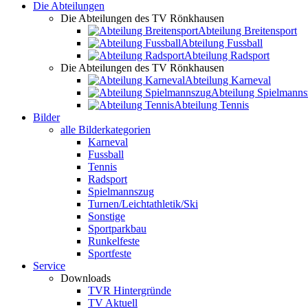
Die Abteilungen
Die Abteilungen des TV Rönkhausen
Abteilung Breitensport
Abteilung Fussball
Abteilung Radsport
Die Abteilungen des TV Rönkhausen
Abteilung Karneval
Abteilung Spielmann
Abteilung Tennis
Bilder
alle Bilderkategorien
Karneval
Fussball
Tennis
Radsport
Spielmannszug
Turnen/Leichtathletik/Ski
Sonstige
Sportparkbau
Runkelfeste
Sportfeste
Service
Downloads
TVR Hintergründe
TV Aktuell