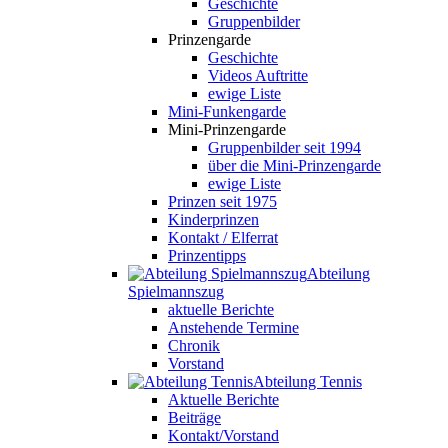
Geschichte
Gruppenbilder
Prinzengarde
Geschichte
Videos Auftritte
ewige Liste
Mini-Funkengarde
Mini-Prinzengarde
Gruppenbilder seit 1994
über die Mini-Prinzengarde
ewige Liste
Prinzen seit 1975
Kinderprinzen
Kontakt / Elferrat
Prinzentipps
Abteilung
Spielmannszug
aktuelle Berichte
Anstehende Termine
Chronik
Vorstand
Abteilung Tennis
Aktuelle Berichte
Beiträge
Kontakt/Vorstand