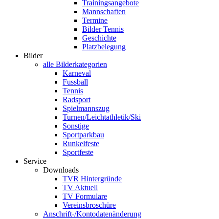
Trainingsangebote
Mannschaften
Termine
Bilder Tennis
Geschichte
Platzbelegung
Bilder
alle Bilderkategorien
Karneval
Fussball
Tennis
Radsport
Spielmannszug
Turnen/Leichtathletik/Ski
Sonstige
Sportparkbau
Runkelfeste
Sportfeste
Service
Downloads
TVR Hintergründe
TV Aktuell
TV Formulare
Vereinsbroschüre
Anschrift-/Kontodatenänderung