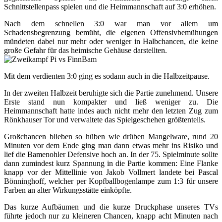
Schnittstellenpass spielen und die Heimmannschaft auf 3:0 erhöhen.
Nach dem schnellen 3:0 war man vor allem um
Schadensbegrenzung bemüht, die eigenen Offensivbemühungen
mündeten dabei nur mehr oder weniger in Halbchancen, die keine
große Gefahr für das heimische Gehäuse darstellten.
Mit dem verdienten 3:0 ging es sodann auch in die Halbzeitpause.
In der zweiten Halbzeit beruhigte sich die Partie zunehmend. Unsere
Erste stand nun kompakter und ließ weniger zu. Die
Heimmannschaft hatte indes auch nicht mehr den letzten Zug zum
Rönkhauser Tor und verwaltete das Spielgeschehen größtenteils.
Großchancen blieben so hüben wie drüben Mangelware, rund 20
Minuten vor dem Ende ging man dann etwas mehr ins Risiko und
lief die Bamenohler Defensive hoch an. In der 75. Spielminute sollte
dann zumindest kurz Spannung in die Partie kommen: Eine Flanke
knapp vor der Mittellinie von Jakob Vollmert landete bei Pascal
Bönninghoff, welcher per Kopfballbogenlampe zum 1:3 für unsere
Farben an alter Wirkungsstätte einköpfte.
Das kurze Aufbäumen und die kurze Druckphase unseres TVs
führte jedoch nur zu kleineren Chancen, knapp acht Minuten nach