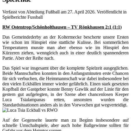
Verfasst von Abteilung Fußball am
27. April 2026
. Veröffentlicht in
Spielberichte Fussball
RW Ostentrop/Schönholthausen – TV Rönkhausen 2:1 (1:1)
Das Gemeindederby an der Koltermecke bescherte unsere Ersten
wie schon im Hinspiel eine stattliche Kulisse. Bei sommerlichen
Temperaturen musste man aber ebenso wie im Hinspiel den
Kürzeren ziehen, wenngleich auch in einer deutlich spannenderen
Partie. Aber der Reihe nach.
Das Spiel war insgesamt über die komplette Spielzeit ausgeglichen.
Beide Mannschaften konnten in den Anfangsminuten erste Chancen
für sich verbuchen, die Heimmannschaft war dabei insbesondere bei
den vielen Eckbällen immer wieder gefährlich. Einen stark gesetzten
Kopfball der Gastgeber konnte Benny Gawlik auf der Linie für den
gestern gut aufgelegten, in der Szene aber chancenlosen Keeper
Luca Tsialampanas retten, ansonsten wurden die
Standardsituationen anders als in den Vorwochen gut wegverteidigt.
Auf der Gegenseite lauerte man zu Beginn insbesondere auf
schnelle Umschaltspiele, aber auch hohe Ballgewinne sollten für
Gefahr vor dem Heimtor sorgen.