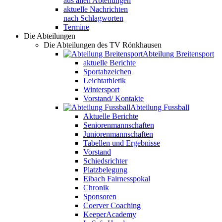
aus allen Abteilungen
aktuelle Nachrichten
nach Schlagworten
Termine
Die Abteilungen
Die Abteilungen des TV Rönkhausen
Abteilung Breitensport
aktuelle Berichte
Sportabzeichen
Leichtathletik
Wintersport
Vorstand/ Kontakte
Abteilung Fussball
Aktuelle Berichte
Seniorenmannschaften
Juniorenmannschaften
Tabellen und Ergebnisse
Vorstand
Schiedsrichter
Platzbelegung
Eibach Fairnesspokal
Chronik
Sponsoren
Coerver Coaching
KeeperAcademy