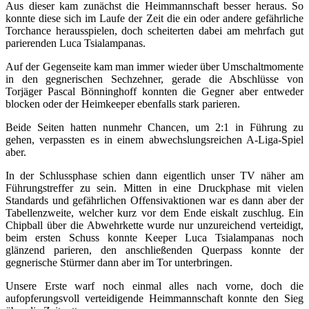
Aus dieser kam zunächst die Heimmannschaft besser heraus. So
konnte diese sich im Laufe der Zeit die ein oder andere gefährliche
Torchance herausspielen, doch scheiterten dabei am mehrfach gut
parierenden Luca Tsialampanas.
Auf der Gegenseite kam man immer wieder über Umschaltmomente
in den gegnerischen Sechzehner, gerade die Abschlüsse von
Torjäger Pascal Bönninghoff konnten die Gegner aber entweder
blocken oder der Heimkeeper ebenfalls stark parieren.
Beide Seiten hatten nunmehr Chancen, um 2:1 in Führung zu
gehen, verpassten es in einem abwechslungsreichen A-Liga-Spiel
aber.
In der Schlussphase schien dann eigentlich unser TV näher am
Führungstreffer zu sein. Mitten in eine Druckphase mit vielen
Standards und gefährlichen Offensivaktionen war es dann aber der
Tabellenzweite, welcher kurz vor dem Ende eiskalt zuschlug. Ein
Chipball über die Abwehrkette wurde nur unzureichend verteidigt,
beim ersten Schuss konnte Keeper Luca Tsialampanas noch
glänzend parieren, den anschließenden Querpass konnte der
gegnerische Stürmer dann aber im Tor unterbringen.
Unsere Erste warf noch einmal alles nach vorne, doch die
aufopferungsvoll verteidigende Heimmannschaft konnte den Sieg