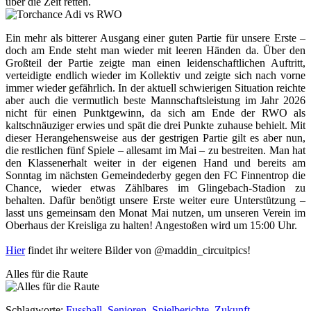
über die Zeit retten.
Ein mehr als bitterer Ausgang einer guten Partie für unsere Erste –
doch am Ende steht man wieder mit leeren Händen da. Über den
Großteil der Partie zeigte man einen leidenschaftlichen Auftritt,
verteidigte endlich wieder im Kollektiv und zeigte sich nach vorne
immer wieder gefährlich. In der aktuell schwierigen Situation reichte
aber auch die vermutlich beste Mannschaftsleistung im Jahr 2026
nicht für einen Punktgewinn, da sich am Ende der RWO als
kaltschnäuziger erwies und spät die drei Punkte zuhause behielt. Mit
dieser Herangehensweise aus der gestrigen Partie gilt es aber nun,
die restlichen fünf Spiele – allesamt im Mai – zu bestreiten. Man hat
den Klassenerhalt weiter in der eigenen Hand und bereits am
Sonntag im nächsten Gemeindederby gegen den FC Finnentrop die
Chance, wieder etwas Zählbares im Glingebach-Stadion zu
behalten. Dafür benötigt unsere Erste weiter eure Unterstützung –
lasst uns gemeinsam den Monat Mai nutzen, um unseren Verein im
Oberhaus der Kreisliga zu halten! Angestoßen wird um 15:00 Uhr.
Hier
findet ihr weitere Bilder von @maddin_circuitpics!
Alles für die Raute
Schlagworte
:
Fussball
,
Senioren
,
Spielberichte
,
Zukunft
,