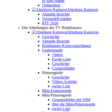
In Safe Hands
Onlineshop
Abteilung Radsport
Aktuelle Berichte
Vorstand/Kontakte
RTF 2026
Die Abteilungen des TV Rönkhausen
Abteilung Karneval
Geschichte
Aktuelle Berichte
Rönkhauser Karnevalsschlager
Funkengarde
Videos
Ewige Liste
Geschichte
Gruppenbilder
Prinzengarde
Geschichte
Videos Auftritte
ewige Liste
Mini-Funkengarde
Mini-Prinzengarde
Gruppenbilder seit 1994
über die Mini-Prinzengarde
ewige Liste