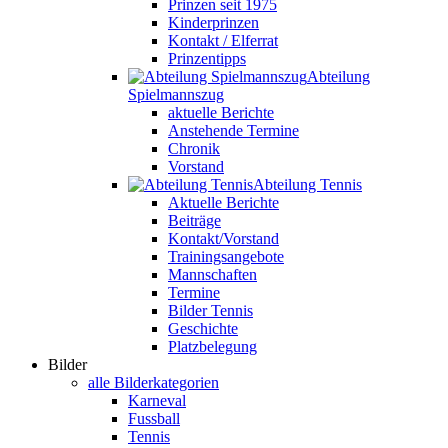
Prinzen seit 1975
Kinderprinzen
Kontakt / Elferrat
Prinzentipps
Abteilung
Spielmannszug
aktuelle Berichte
Anstehende Termine
Chronik
Vorstand
Abteilung Tennis
Aktuelle Berichte
Beiträge
Kontakt/Vorstand
Trainingsangebote
Mannschaften
Termine
Bilder Tennis
Geschichte
Platzbelegung
Bilder
alle Bilderkategorien
Karneval
Fussball
Tennis